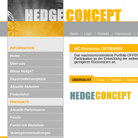
Alle off
Lexikon
Wieso He
Home
|
Login
|
Kontakt
|
Impressum
|
INFORMATION
HC Portfolio OFFENSIV
Das wachstumsorientierte Portfolio OFFEN
Home
Partizipation an der Entwicklung der weltw
geringeren Rücksetzern an.
Über uns
Wieso Hedge?
Depotstellenvergleich
ÜBERSICHT
Chart
Statistik
Details
Aktuelle Aktionen
Finderlohn!
PRODUKTE
Aktuelle Performance
Fonds
Fonds mit Warteliste
Vermögensverwaltungen