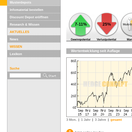
Musterdepots
Infomaterial bestellen
Discount Depot eröffnen
7-11%
25%
Research & Wissen
Multi-
AKTUELLES
News
WISSEN
Wertentwicklung seit Auflage
Lexikon
Suche
3 Mon.
|
1 Jahr
|
3 Jahre
|
gesamt