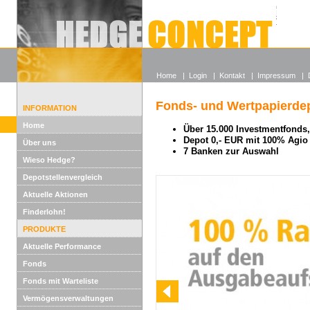
Alle off
Lexikon
Wieso He
Home
|
Login
|
Kontakt
|
Impressum
|
Fonds- und Wertpapierdep
INFORMATION
Home
Über 15.000 Investmentfonds, 
Depot 0,- EUR mit 100% Agio
Über uns
7 Banken zur Auswahl
Wieso Hedge?
Depotstellenvergleich
Aktuelle Aktionen
Finderlohn!
PRODUKTE
Aktuelle Performance
Fonds
Fonds mit Warteliste
Vermögensverwaltungen