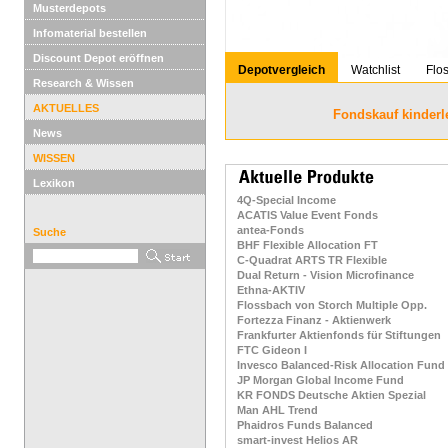
Musterdepots
Infomaterial bestellen
Discount Depot eröffnen
Depotvergleich
Watchlist
Flo
Research & Wissen
AKTUELLES
Fondskauf kinderl
News
WISSEN
Lexikon
4Q-Special Income
ACATIS Value Event Fonds
antea-Fonds
Suche
BHF Flexible Allocation FT
C-Quadrat ARTS TR Flexible
Dual Return - Vision Microfinance
Ethna-AKTIV
Flossbach von Storch Multiple Opp.
Fortezza Finanz - Aktienwerk
Frankfurter Aktienfonds für Stiftungen
FTC Gideon I
Invesco Balanced-Risk Allocation Fund
JP Morgan Global Income Fund
KR FONDS Deutsche Aktien Spezial
Man AHL Trend
Phaidros Funds Balanced
smart-invest Helios AR