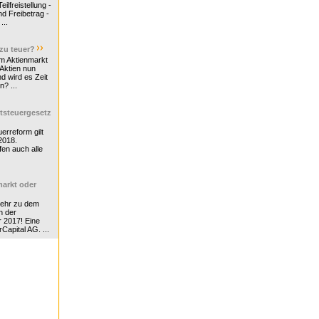
ilfreistellung -
d Freibetrag -
...
 zu teuer?
m Aktienmarkt
 Aktien nun
nd wird es Zeit
n? ...
tsteuergesetz
erreform gilt
2018.
en auch alle
arkt oder
Mehr zu dem
n der
r 2017! Eine
rCapital AG. ...