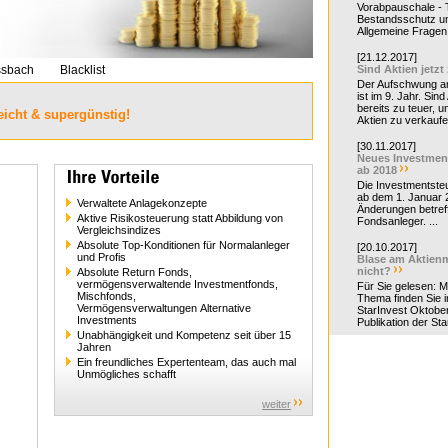
Vorabpauschale - Te
Bestandsschutz un
Allgemeine Fragen 
[21.12.2017]
ssbach
Blacklist
Sind Aktien jetzt
Der Aufschwung a
ist im 9. Jahr. Sind
bereits zu teuer, u
eicht & supergünstig!
Aktien zu verkaufe
[30.11.2017]
Neues Investmen
ab 2018
Die Investmentsteu
ab dem 1. Januar 
Verwaltete Anlagekonzepte
Änderungen betreff
Aktive Risikosteuerung statt Abbildung von
Fondsanleger. ...
Vergleichsindizes
Absolute Top-Konditionen für Normalanleger
[20.10.2017]
und Profis
Blase am Aktienm
nicht?
Absolute Return Fonds,
vermögensverwaltende Investmentfonds,
Für Sie gelesen: 
Mischfonds,
Thema finden Sie i
Vermögensverwaltungen Alternative
StarInvest Oktobe
Investments
Publikation der Sta
Unabhängigkeit und Kompetenz seit über 15
Jahren
Ein freundliches Expertenteam, das auch mal
Unmögliches schafft
weiter