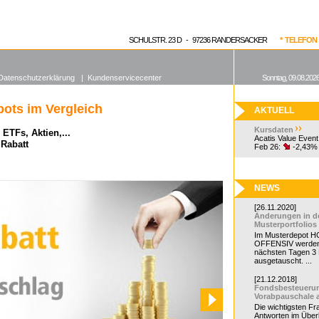
enen Fonds
Aktuelle Kurse
dgefonds?
SCHULSTR. 23 D - 97236 RANDERSACKER
* TELEFON 0
Datenschutzerklärung
|
Kundenservicecenter
Sonntag, 09.08.2026
ots im Vergleich
AKTUELL
Kursdaten
ETFs, Aktien,...
Acatis Value Event
 Rabatt
Feb 26:
-2,43%
NEWS
[26.11.2020]
Änderungen in d
Musterportfolios
Im Musterdepot HC
OFFENSIV werden
nächsten Tagen 3
ausgetauscht. ...
[21.12.2018]
Fondsbesteueru
Vorabpauschale 
Die wichtigsten F
Antworten im Überb