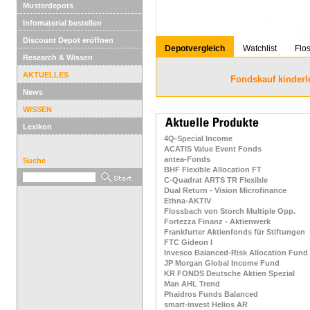
Musterdepots
Infomaterial bestellen
Discount Depot eröffnen
Depotvergleich
Watchlist
Flo
Research & Wissen
AKTUELLES
Fondskauf kinderl
News
WISSEN
Lexikon
4Q-Special Income
ACATIS Value Event Fonds
antea-Fonds
Suche
BHF Flexible Allocation FT
C-Quadrat ARTS TR Flexible
Dual Return - Vision Microfinance
Ethna-AKTIV
Flossbach von Storch Multiple Opp.
Fortezza Finanz - Aktienwerk
Frankfurter Aktienfonds für Stiftungen
FTC Gideon I
Invesco Balanced-Risk Allocation Fund
JP Morgan Global Income Fund
KR FONDS Deutsche Aktien Spezial
Man AHL Trend
Phaidros Funds Balanced
smart-invest Helios AR