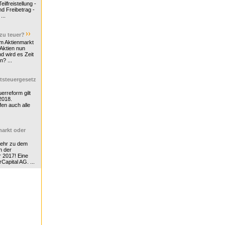
ilfreistellung -
d Freibetrag -
...
 zu teuer?
m Aktienmarkt
 Aktien nun
nd wird es Zeit
n? ...
tsteuergesetz
erreform gilt
2018.
en auch alle
arkt oder
Mehr zu dem
n der
r 2017! Eine
rCapital AG. ...