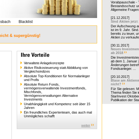
Vorabpauschale - Te
Bestandsschutz un
Allgemeine Fragen 
[21.12.2017]
ssbach
Blacklist
Sind Aktien jetzt
Der Aufschwung a
ist im 9. Jahr. Sind
bereits zu teuer, u
eicht & supergünstig!
Aktien zu verkaufe
[30.11.2017]
Neues Investmen
ab 2018
Die Investmentsteu
ab dem 1. Januar 
Verwaltete Anlagekonzepte
Änderungen betreff
Aktive Risikosteuerung statt Abbildung von
Fondsanleger. ...
Vergleichsindizes
Absolute Top-Konditionen für Normalanleger
[20.10.2017]
und Profis
Blase am Aktienm
nicht?
Absolute Return Fonds,
vermögensverwaltende Investmentfonds,
Für Sie gelesen: 
Mischfonds,
Thema finden Sie i
Vermögensverwaltungen Alternative
StarInvest Oktobe
Investments
Publikation der Sta
Unabhängigkeit und Kompetenz seit über 15
Jahren
Ein freundliches Expertenteam, das auch mal
Unmögliches schafft
weiter