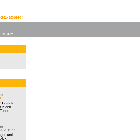
931 - 250 994 0 *
, 03:03 Uhr
en
 Portfolio
 in den
 Fonds
ng
ab 2019
ragen und
lick: