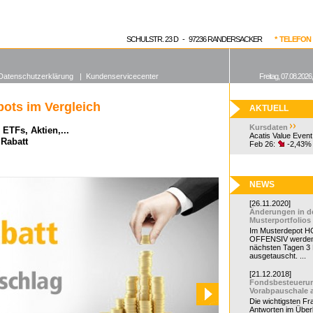
enen Fonds
Aktuelle Kurse
dgefonds?
SCHULSTR. 23 D - 97236 RANDERSACKER
* TELEFON 0
Datenschutzerklärung
|
Kundenservicecenter
Freitag, 07.08.2026
ots im Vergleich
AKTUELL
Kursdaten
ETFs, Aktien,...
Acatis Value Event
 Rabatt
Feb 26:
-2,43%
NEWS
[26.11.2020]
Änderungen in d
Musterportfolios
Im Musterdepot HC
OFFENSIV werden
nächsten Tagen 3
ausgetauscht. ...
[21.12.2018]
Fondsbesteueru
Vorabpauschale 
Die wichtigsten F
Antworten im Überb