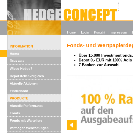
Alle off
Lexikon
Wieso He
Home
|
Login
|
Kontakt
|
Impressum
|
Fonds- und Wertpapierdep
INFORMATION
Home
Über 15.000 Investmentfonds, 
Depot 0,- EUR mit 100% Agio
Über uns
7 Banken zur Auswahl
Wieso Hedge?
Depotstellenvergleich
Aktuelle Aktionen
Finderlohn!
PRODUKTE
Aktuelle Performance
Fonds
Fonds mit Warteliste
Vermögensverwaltungen