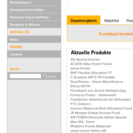
Musterdepots
Infomaterial bestellen
Discount Depot eröffnen
Depotvergleich
Watchlist
Flo
Research & Wissen
AKTUELLES
Fondskauf kinderl
News
WISSEN
Lexikon
4Q-Special Income
ACATIS Value Event Fonds
antea-Fonds
Suche
BHF Flexible Allocation FT
C-Quadrat ARTS TR Flexible
Dual Return - Vision Microfinance
Ethna-AKTIV
Flossbach von Storch Multiple Opp.
Fortezza Finanz - Aktienwerk
Frankfurter Aktienfonds für Stiftungen
FTC Gideon I
Invesco Balanced-Risk Allocation Fund
JP Morgan Global Income Fund
KR FONDS Deutsche Aktien Spezial
Man AHL Trend
Phaidros Funds Balanced
smart-invest Helios AR