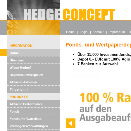
Alle off
Lexikon
Wieso He
Home
|
Login
|
Kontakt
|
Impressum
|
Fonds- und Wertpapierdep
INFORMATION
Home
Über 15.000 Investmentfonds, 
Depot 0,- EUR mit 100% Agio
Über uns
7 Banken zur Auswahl
Wieso Hedge?
Depotstellenvergleich
Aktuelle Aktionen
Finderlohn!
PRODUKTE
Aktuelle Performance
Fonds
Fonds mit Warteliste
Vermögensverwaltungen