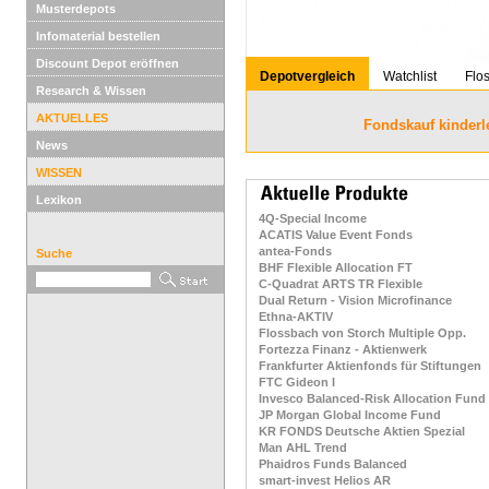
Musterdepots
Infomaterial bestellen
Discount Depot eröffnen
Depotvergleich
Watchlist
Flo
Research & Wissen
AKTUELLES
Fondskauf kinderl
News
WISSEN
Lexikon
4Q-Special Income
ACATIS Value Event Fonds
antea-Fonds
Suche
BHF Flexible Allocation FT
C-Quadrat ARTS TR Flexible
Dual Return - Vision Microfinance
Ethna-AKTIV
Flossbach von Storch Multiple Opp.
Fortezza Finanz - Aktienwerk
Frankfurter Aktienfonds für Stiftungen
FTC Gideon I
Invesco Balanced-Risk Allocation Fund
JP Morgan Global Income Fund
KR FONDS Deutsche Aktien Spezial
Man AHL Trend
Phaidros Funds Balanced
smart-invest Helios AR