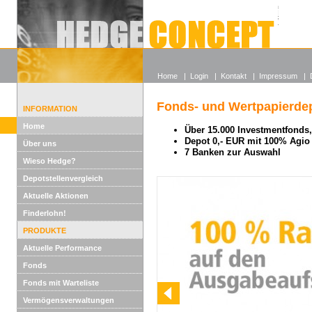
Alle off
Lexikon
Wieso He
Home
|
Login
|
Kontakt
|
Impressum
|
Fonds- und Wertpapierdep
INFORMATION
Home
Über 15.000 Investmentfonds, 
Depot 0,- EUR mit 100% Agio
Über uns
7 Banken zur Auswahl
Wieso Hedge?
Depotstellenvergleich
Aktuelle Aktionen
Finderlohn!
PRODUKTE
Aktuelle Performance
Fonds
Fonds mit Warteliste
Vermögensverwaltungen