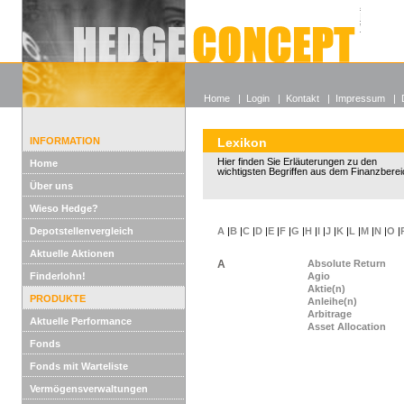
Alle off
Lexikon
Wieso He
Home
|
Login
|
Kontakt
|
Impressum
|
INFORMATION
Lexikon
Hier finden Sie Erläuterungen zu den
Home
wichtigsten Begriffen aus dem Finanzberei
Über uns
Wieso Hedge?
Depotstellenvergleich
A
|
B
|
C
|
D
|
E
|
F
|
G
|
H
|
I
|
J
|
K
|
L
|
M
|
N
|
O
|
Aktuelle Aktionen
A
Absolute Return
Finderlohn!
Agio
Aktie(n)
PRODUKTE
Anleihe(n)
Arbitrage
Aktuelle Performance
Asset Allocation
Fonds
Fonds mit Warteliste
Vermögensverwaltungen