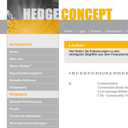
Alle off
Lexikon
Wieso He
Home
|
Login
|
Kontakt
|
Impressum
|
INFORMATION
Lexikon
Hier finden Sie Erläuterungen zu den
Home
wichtigsten Begriffen aus dem Finanzberei
Über uns
Wieso Hedge?
Depotstellenvergleich
A
|
B
|
C
|
D
|
E
|
F
|
G
|
H
|
I
|
J
|
K
|
L
|
M
|
N
|
O
|
Aktuelle Aktionen
C
Commodities
Finderlohn!
Convertible Bond Ar
Cost-average-Effekt
PRODUKTE
CTA - Commodity Tr
Aktuelle Performance
Fonds
Fonds mit Warteliste
Vermögensverwaltungen