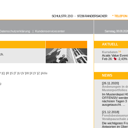
enen Fonds
Aktuelle Kurse
dgefonds?
SCHULSTR. 23 D - 97236 RANDERSACKER
* TELEFON 0
Datenschutzerklärung
|
Kundenservicecenter
Samstag, 08.08.2026
AKTUELL
Kursdaten
ch.
Acatis Value Event
Feb 26:
-2,43%
P
|
Q
|
R
|
S
|
T
|
U
|
V
|
W
|
X
|
Y
|
Z
|
Alle
NEWS
[26.11.2020]
g
Änderungen in d
Musterportfolios
Im Musterdepot HC
OFFENSIV werden
nächsten Tagen 3
ausgetauscht. ...
[21.12.2018]
Fondsbesteueru
Vorabpauschale 
Die wichtigsten F
Antworten im Überb