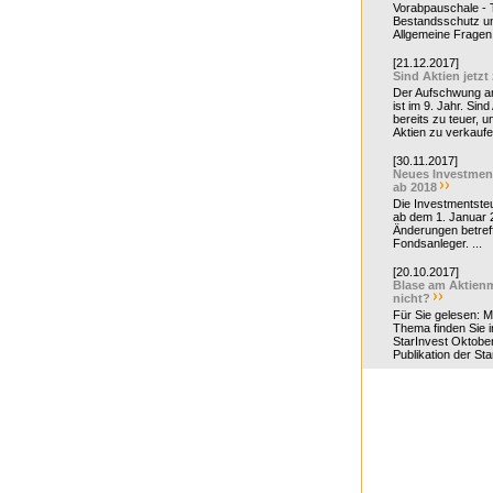
Vorabpauschale - Te
Bestandsschutz un
Allgemeine Fragen 
[21.12.2017]
Sind Aktien jetzt
Der Aufschwung a
ist im 9. Jahr. Sind
bereits zu teuer, u
Aktien zu verkaufe
[30.11.2017]
Neues Investmen
ab 2018
Die Investmentsteu
ab dem 1. Januar 
Änderungen betreff
Fondsanleger. ...
[20.10.2017]
Blase am Aktienm
nicht?
Für Sie gelesen: 
Thema finden Sie i
StarInvest Oktobe
Publikation der Sta