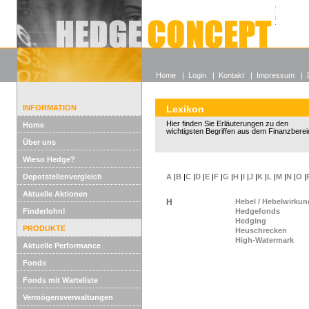
Alle off
Lexikon
Wieso He
Home
|
Login
|
Kontakt
|
Impressum
|
INFORMATION
Lexikon
Hier finden Sie Erläuterungen zu den
Home
wichtigsten Begriffen aus dem Finanzberei
Über uns
Wieso Hedge?
Depotstellenvergleich
A
|
B
|
C
|
D
|
E
|
F
|
G
|
H
|
I
|
J
|
K
|
L
|
M
|
N
|
O
|
Aktuelle Aktionen
H
Hebel / Hebelwirkun
Finderlohn!
Hedgefonds
Hedging
PRODUKTE
Heuschrecken
High-Watermark
Aktuelle Performance
Fonds
Fonds mit Warteliste
Vermögensverwaltungen