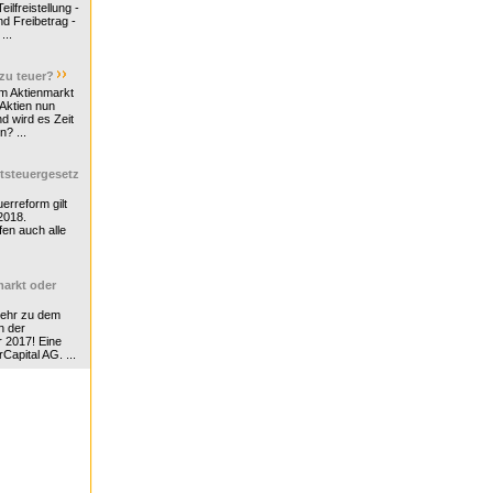
ilfreistellung -
d Freibetrag -
...
 zu teuer?
m Aktienmarkt
 Aktien nun
nd wird es Zeit
n? ...
tsteuergesetz
erreform gilt
2018.
en auch alle
arkt oder
Mehr zu dem
n der
r 2017! Eine
rCapital AG. ...