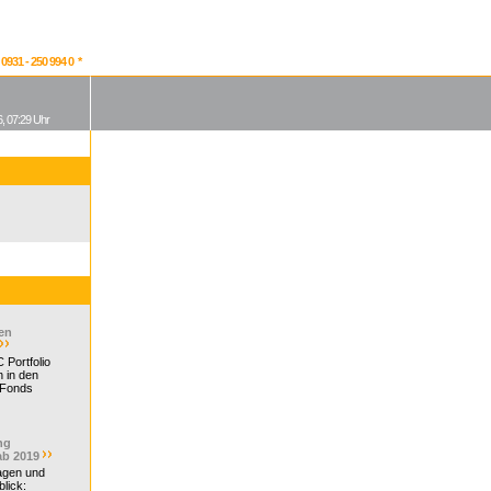
931 - 250 994 0 *
, 07:29 Uhr
en
 Portfolio
 in den
 Fonds
ng
ab 2019
ragen und
lick: