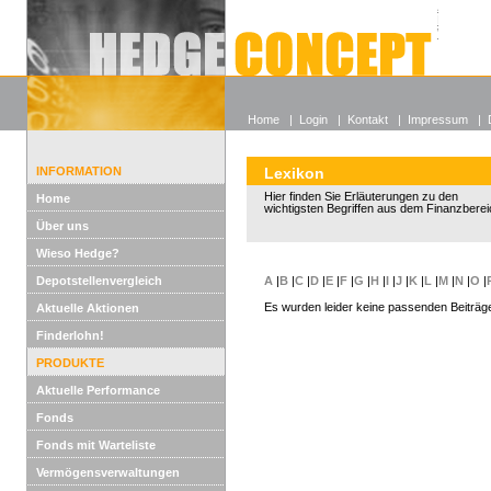
Alle off
Lexikon
Wieso He
Home
|
Login
|
Kontakt
|
Impressum
|
INFORMATION
Lexikon
Hier finden Sie Erläuterungen zu den
Home
wichtigsten Begriffen aus dem Finanzberei
Über uns
Wieso Hedge?
Depotstellenvergleich
A
|
B
|
C
|
D
|
E
|
F
|
G
|
H
|
I
|
J
|
K
|
L
|
M
|
N
|
O
|
Es wurden leider keine passenden Beiträg
Aktuelle Aktionen
Finderlohn!
PRODUKTE
Aktuelle Performance
Fonds
Fonds mit Warteliste
Vermögensverwaltungen