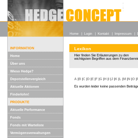
Alle off
Lexikon
Wieso He
Home
|
Login
|
Kontakt
|
Impressum
|
INFORMATION
Lexikon
Hier finden Sie Erläuterungen zu den
Home
wichtigsten Begriffen aus dem Finanzberei
Über uns
Wieso Hedge?
Depotstellenvergleich
A
|
B
|
C
|
D
|
E
|
F
|
G
|
H
|
I
|
J
|
K
|
L
|
M
|
N
|
O
|
Es wurden leider keine passenden Beiträg
Aktuelle Aktionen
Finderlohn!
PRODUKTE
Aktuelle Performance
Fonds
Fonds mit Warteliste
Vermögensverwaltungen