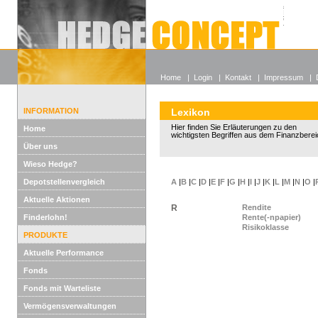
Alle off
Lexikon
Wieso He
Home
|
Login
|
Kontakt
|
Impressum
|
INFORMATION
Lexikon
Hier finden Sie Erläuterungen zu den
Home
wichtigsten Begriffen aus dem Finanzberei
Über uns
Wieso Hedge?
Depotstellenvergleich
A
|
B
|
C
|
D
|
E
|
F
|
G
|
H
|
I
|
J
|
K
|
L
|
M
|
N
|
O
|
Aktuelle Aktionen
R
Rendite
Finderlohn!
Rente(-npapier)
Risikoklasse
PRODUKTE
Aktuelle Performance
Fonds
Fonds mit Warteliste
Vermögensverwaltungen