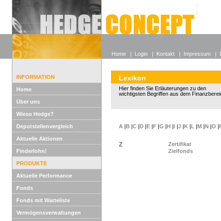
Alle off
Lexikon
Wieso He
Home
|
Login
|
Kontakt
|
Impressum
|
INFORMATION
Lexikon
Hier finden Sie Erläuterungen zu den
Home
wichtigsten Begriffen aus dem Finanzberei
Über uns
Wieso Hedge?
Depotstellenvergleich
A
|
B
|
C
|
D
|
E
|
F
|
G
|
H
|
I
|
J
|
K
|
L
|
M
|
N
|
O
|
Aktuelle Aktionen
Z
Zertifikat
Finderlohn!
Zielfonds
PRODUKTE
Aktuelle Performance
Fonds
Fonds mit Warteliste
Vermögensverwaltungen