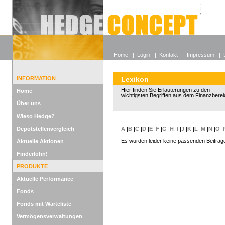
Alle off
Lexikon
Wieso He
Home
|
Login
|
Kontakt
|
Impressum
|
INFORMATION
Lexikon
Hier finden Sie Erläuterungen zu den
Home
wichtigsten Begriffen aus dem Finanzberei
Über uns
Wieso Hedge?
Depotstellenvergleich
A
|
B
|
C
|
D
|
E
|
F
|
G
|
H
|
I
|
J
|
K
|
L
|
M
|
N
|
O
|
Es wurden leider keine passenden Beiträg
Aktuelle Aktionen
Finderlohn!
PRODUKTE
Aktuelle Performance
Fonds
Fonds mit Warteliste
Vermögensverwaltungen