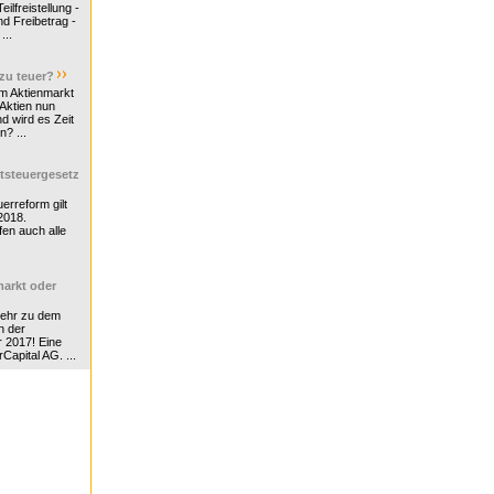
ilfreistellung -
d Freibetrag -
...
 zu teuer?
m Aktienmarkt
 Aktien nun
nd wird es Zeit
n? ...
tsteuergesetz
erreform gilt
2018.
en auch alle
arkt oder
Mehr zu dem
n der
r 2017! Eine
rCapital AG. ...