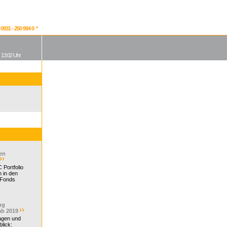
931 - 250 994 0 *
, 13:02 Uhr
en
 Portfolio
 in den
 Fonds
ng
ab 2019
ragen und
lick: