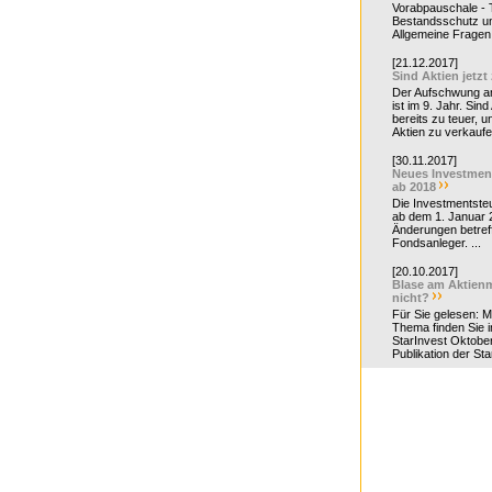
Vorabpauschale - Te
Bestandsschutz un
Allgemeine Fragen 
[21.12.2017]
Sind Aktien jetzt
Der Aufschwung a
ist im 9. Jahr. Sind
bereits zu teuer, u
Aktien zu verkaufe
[30.11.2017]
Neues Investmen
ab 2018
Die Investmentsteu
ab dem 1. Januar 
Änderungen betreff
Fondsanleger. ...
[20.10.2017]
Blase am Aktienm
nicht?
Für Sie gelesen: 
Thema finden Sie i
StarInvest Oktobe
Publikation der Sta