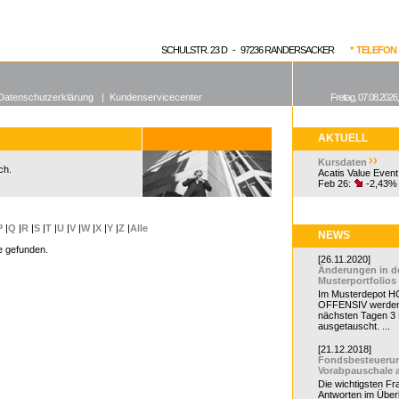
enen Fonds
Aktuelle Kurse
dgefonds?
SCHULSTR. 23 D - 97236 RANDERSACKER
* TELEFON 0
Datenschutzerklärung
|
Kundenservicecenter
Freitag, 07.08.2026
AKTUELL
Kursdaten
ch.
Acatis Value Event
Feb 26:
-2,43%
P
|
Q
|
R
|
S
|
T
|
U
|
V
|
W
|
X
|
Y
|
Z
|
Alle
NEWS
e gefunden.
[26.11.2020]
Änderungen in d
Musterportfolios
Im Musterdepot HC
OFFENSIV werden
nächsten Tagen 3
ausgetauscht. ...
[21.12.2018]
Fondsbesteueru
Vorabpauschale 
Die wichtigsten F
Antworten im Überb