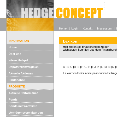
Alle off
Lexikon
Wieso He
Home
|
Login
|
Kontakt
|
Impressum
|
INFORMATION
Lexikon
Hier finden Sie Erläuterungen zu den
Home
wichtigsten Begriffen aus dem Finanzberei
Über uns
Wieso Hedge?
Depotstellenvergleich
A
|
B
|
C
|
D
|
E
|
F
|
G
|
H
|
I
|
J
|
K
|
L
|
M
|
N
|
O
|
Es wurden leider keine passenden Beiträg
Aktuelle Aktionen
Finderlohn!
PRODUKTE
Aktuelle Performance
Fonds
Fonds mit Warteliste
Vermögensverwaltungen