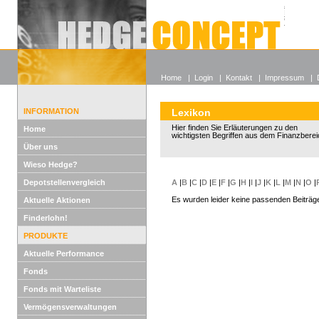
Alle off
Lexikon
Wieso He
Home
|
Login
|
Kontakt
|
Impressum
|
INFORMATION
Lexikon
Hier finden Sie Erläuterungen zu den
Home
wichtigsten Begriffen aus dem Finanzberei
Über uns
Wieso Hedge?
Depotstellenvergleich
A
|
B
|
C
|
D
|
E
|
F
|
G
|
H
|
I
|
J
|
K
|
L
|
M
|
N
|
O
|
Es wurden leider keine passenden Beiträg
Aktuelle Aktionen
Finderlohn!
PRODUKTE
Aktuelle Performance
Fonds
Fonds mit Warteliste
Vermögensverwaltungen