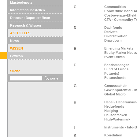
Musterdepots
C
Commodities
Infomaterial bestellen
Convertible Bond Ar
Cost-average-Effekt
Discount Depot eröffnen
CTA - Commodity Tr
Research & Wissen
D
Dachfonds
Derivate
AKTUELLES
Diversifikation
Drawdown
News
WISSEN
E
Emerging Markets
Equity Market Neutr
Lexikon
Event Driven
F
Fondsmanager
Fund of Funds
Suche
Future(s)
Futuresfonds
G
Genussschein
Gewinnpotential - I
Global Macro
H
Hebel / Hebelwirkun
Hedgefonds
Hedging
Heuschrecken
High-Watermark
I
Instrumente - Info-
K
Korrelation