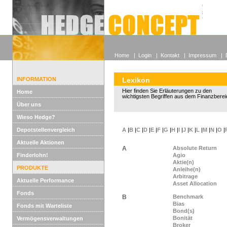
Alle off
Lexikon
Wieso He
Home
|
Login
|
Kontakt
|
Impressum
|
INFORMATION
Lexikon
Hier finden Sie Erläuterungen zu den
Home
wichtigsten Begriffen aus dem Finanzberei
Über uns
Wieso Hedge?
Depotstellenvergleich
A
|
B
|
C
|
D
|
E
|
F
|
G
|
H
|
I
|
J
|
K
|
L
|
M
|
N
|
O
|
Aktuelle Aktionen
A
Absolute Return
Finderlohn!
Agio
Aktie(n)
PRODUKTE
Anleihe(n)
Arbitrage
Aktuelle Performance
Asset Allocation
Fonds
B
Benchmark
Bias
Fonds mit Warteliste
Bond(s)
Bonität
Vermögensverwaltungen
Broker