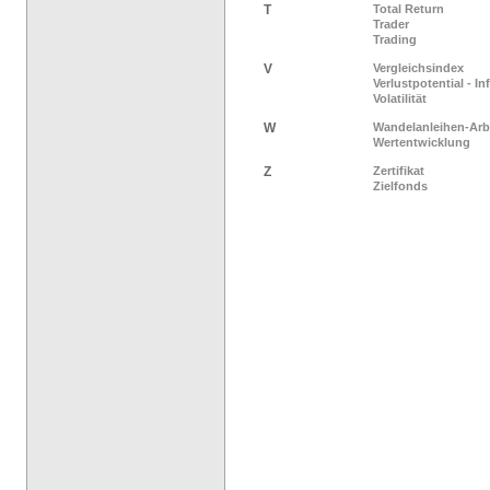
T
Total Return
Trader
Trading
V
Vergleichsindex
Verlustpotential - I
Volatilität
W
Wandelanleihen-Arb
Wertentwicklung
Z
Zertifikat
Zielfonds