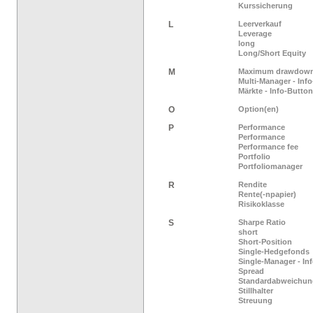
Kurssicherung
L
Leerverkauf
Leverage
long
Long/Short Equity
M
Maximum drawdow
Multi-Manager - Inf
Märkte - Info-Button
O
Option(en)
P
Performance
Performance
Performance fee
Portfolio
Portfoliomanager
R
Rendite
Rente(-npapier)
Risikoklasse
S
Sharpe Ratio
short
Short-Position
Single-Hedgefonds
Single-Manager - In
Spread
Standardabweichun
Stillhalter
Streuung