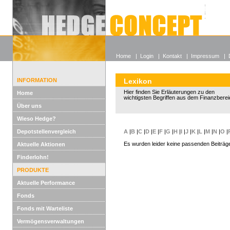
Alle off
Lexikon
Wieso He
Home
|
Login
|
Kontakt
|
Impressum
|
INFORMATION
Lexikon
Hier finden Sie Erläuterungen zu den
Home
wichtigsten Begriffen aus dem Finanzberei
Über uns
Wieso Hedge?
Depotstellenvergleich
A
|
B
|
C
|
D
|
E
|
F
|
G
|
H
|
I
|
J
|
K
|
L
|
M
|
N
|
O
|
Es wurden leider keine passenden Beiträg
Aktuelle Aktionen
Finderlohn!
PRODUKTE
Aktuelle Performance
Fonds
Fonds mit Warteliste
Vermögensverwaltungen