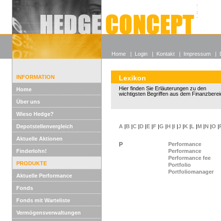
Alle off
Lexikon
Wieso He
Home
|
Login
|
Kontakt
|
Impressum
|
INFORMATION
Lexikon
Hier finden Sie Erläuterungen zu den
Home
wichtigsten Begriffen aus dem Finanzberei
Über uns
Wieso Hedge?
Depotstellenvergleich
A
|
B
|
C
|
D
|
E
|
F
|
G
|
H
|
I
|
J
|
K
|
L
|
M
|
N
|
O
|
Aktuelle Aktionen
P
Performance
Finderlohn!
Performance
Performance fee
PRODUKTE
Portfolio
Portfoliomanager
Aktuelle Performance
Fonds
Fonds mit Warteliste
Vermögensverwaltungen