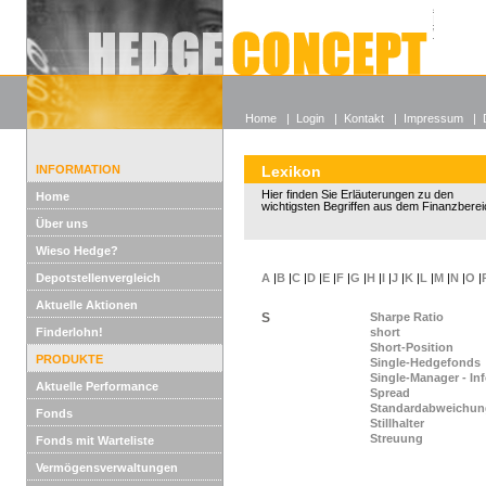
Alle off
Lexikon
Wieso He
Home
|
Login
|
Kontakt
|
Impressum
|
INFORMATION
Lexikon
Hier finden Sie Erläuterungen zu den
Home
wichtigsten Begriffen aus dem Finanzberei
Über uns
Wieso Hedge?
Depotstellenvergleich
A
|
B
|
C
|
D
|
E
|
F
|
G
|
H
|
I
|
J
|
K
|
L
|
M
|
N
|
O
|
Aktuelle Aktionen
S
Sharpe Ratio
Finderlohn!
short
Short-Position
PRODUKTE
Single-Hedgefonds
Single-Manager - In
Aktuelle Performance
Spread
Standardabweichun
Fonds
Stillhalter
Streuung
Fonds mit Warteliste
Vermögensverwaltungen