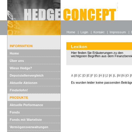
Alle off
Lexikon
Wieso He
Home
|
Login
|
Kontakt
|
Impressum
|
INFORMATION
Lexikon
Hier finden Sie Erläuterungen zu den
Home
wichtigsten Begriffen aus dem Finanzberei
Über uns
Wieso Hedge?
Depotstellenvergleich
A
|
B
|
C
|
D
|
E
|
F
|
G
|
H
|
I
|
J
|
K
|
L
|
M
|
N
|
O
|
Es wurden leider keine passenden Beiträg
Aktuelle Aktionen
Finderlohn!
PRODUKTE
Aktuelle Performance
Fonds
Fonds mit Warteliste
Vermögensverwaltungen