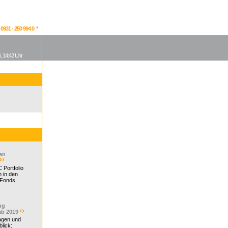
931 - 250 994 0 *
, 14:42 Uhr
en
 Portfolio
 in den
 Fonds
ng
ab 2019
ragen und
lick: