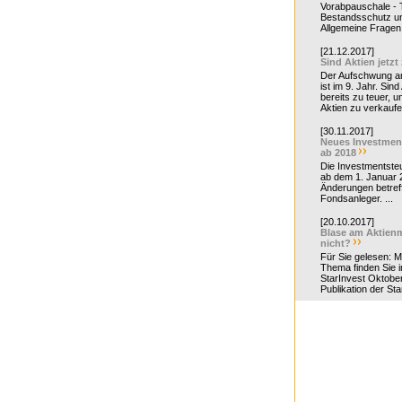
Vorabpauschale - Te
Bestandsschutz un
Allgemeine Fragen 
[21.12.2017]
Sind Aktien jetzt
Der Aufschwung a
ist im 9. Jahr. Sind
bereits zu teuer, u
Aktien zu verkaufe
[30.11.2017]
Neues Investmen
ab 2018
Die Investmentsteu
ab dem 1. Januar 
Änderungen betreff
Fondsanleger. ...
[20.10.2017]
Blase am Aktienm
nicht?
Für Sie gelesen: 
Thema finden Sie i
StarInvest Oktobe
Publikation der Sta