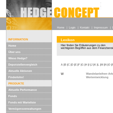
Alle off
Lexikon
Wieso He
Home
|
Login
|
Kontakt
|
Impressum
|
INFORMATION
Lexikon
Hier finden Sie Erläuterungen zu den
Home
wichtigsten Begriffen aus dem Finanzberei
Über uns
Wieso Hedge?
Depotstellenvergleich
A
|
B
|
C
|
D
|
E
|
F
|
G
|
H
|
I
|
J
|
K
|
L
|
M
|
N
|
O
|
Aktuelle Aktionen
W
Wandelanleihen-Arb
Finderlohn!
Wertentwicklung
PRODUKTE
Aktuelle Performance
Fonds
Fonds mit Warteliste
Vermögensverwaltungen