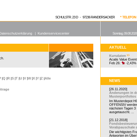
enen Fonds
Aktuelle Kurse
dgefonds?
SCHULSTR. 23 D - 97236 RANDERSACKER
* TELEFON 0
Datenschutzerklärung
|
Kundenservicecenter
Sonntag, 09.08.2026
AKTUELL
Kursdaten
ch.
Acatis Value Event
Feb 26:
-2,43%
P
|
Q
|
R
|
S
|
T
|
U
|
V
|
W
|
X
|
Y
|
Z
|
Alle
NEWS
[26.11.2020]
itrage
Änderungen in d
Musterportfolios
Im Musterdepot HC
OFFENSIV werden
nächsten Tagen 3
ausgetauscht. ...
[21.12.2018]
Fondsbesteueru
Vorabpauschale 
Die wichtigsten F
Antworten im Überb