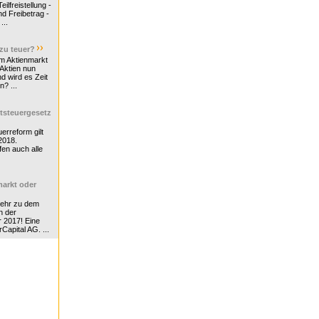
ilfreistellung -
d Freibetrag -
...
 zu teuer?
m Aktienmarkt
 Aktien nun
nd wird es Zeit
n? ...
tsteuergesetz
erreform gilt
2018.
en auch alle
arkt oder
Mehr zu dem
n der
r 2017! Eine
rCapital AG. ...