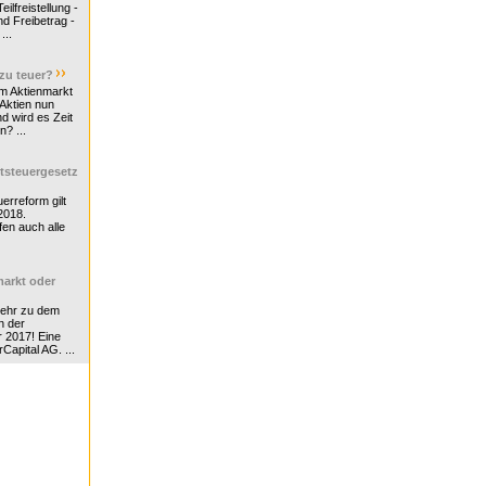
ilfreistellung -
d Freibetrag -
...
 zu teuer?
m Aktienmarkt
 Aktien nun
nd wird es Zeit
n? ...
tsteuergesetz
erreform gilt
2018.
en auch alle
arkt oder
Mehr zu dem
n der
r 2017! Eine
rCapital AG. ...