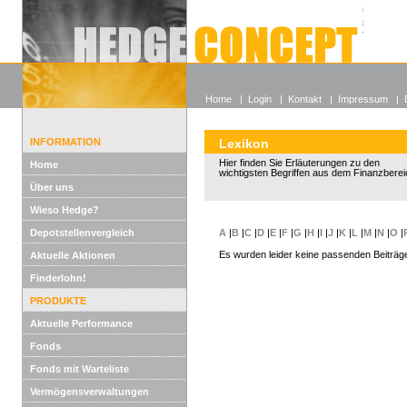
Alle off
Lexikon
Wieso He
Home
|
Login
|
Kontakt
|
Impressum
|
INFORMATION
Lexikon
Hier finden Sie Erläuterungen zu den
Home
wichtigsten Begriffen aus dem Finanzberei
Über uns
Wieso Hedge?
Depotstellenvergleich
A
|
B
|
C
|
D
|
E
|
F
|
G
|
H
|
I
|
J
|
K
|
L
|
M
|
N
|
O
|
Es wurden leider keine passenden Beiträg
Aktuelle Aktionen
Finderlohn!
PRODUKTE
Aktuelle Performance
Fonds
Fonds mit Warteliste
Vermögensverwaltungen