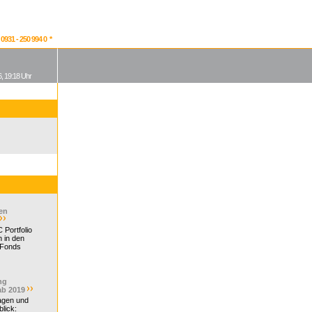
931 - 250 994 0 *
, 19:18 Uhr
en
 Portfolio
 in den
 Fonds
ng
ab 2019
ragen und
lick: