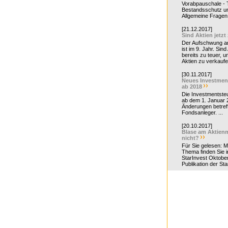
Vorabpauschale - Te
Bestandsschutz un
Allgemeine Fragen 
[21.12.2017]
Sind Aktien jetzt
Der Aufschwung a
ist im 9. Jahr. Sind
bereits zu teuer, u
Aktien zu verkaufe
[30.11.2017]
Neues Investmen
ab 2018
Die Investmentsteu
ab dem 1. Januar 
Änderungen betreff
Fondsanleger. ...
[20.10.2017]
Blase am Aktienm
nicht?
Für Sie gelesen: 
Thema finden Sie i
StarInvest Oktobe
Publikation der Sta