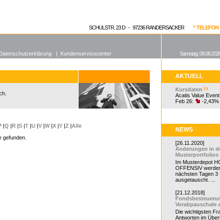
enen Fonds
Aktuelle Kurse
dgefonds?
SCHULSTR. 23 D - 97236 RANDERSACKER
* TELEFON 0
Datenschutzerklärung
|
Kundenservicecenter
Samstag, 08.08.2026
AKTUELL
Kursdaten
ch.
Acatis Value Event
Feb 26:
-2,43%
P
|
Q
|
R
|
S
|
T
|
U
|
V
|
W
|
X
|
Y
|
Z
|
Alle
NEWS
e gefunden.
[26.11.2020]
Änderungen in d
Musterportfolios
Im Musterdepot HC
OFFENSIV werden
nächsten Tagen 3
ausgetauscht. ...
[21.12.2018]
Fondsbesteueru
Vorabpauschale 
Die wichtigsten F
Antworten im Überb