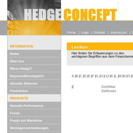
Alle off
Lexikon
Wieso He
Home
|
Login
|
Kontakt
|
Impressum
|
INFORMATION
Lexikon
Hier finden Sie Erläuterungen zu den
Home
wichtigsten Begriffen aus dem Finanzberei
Über uns
Wieso Hedge?
Depotstellenvergleich
A
|
B
|
C
|
D
|
E
|
F
|
G
|
H
|
I
|
J
|
K
|
L
|
M
|
N
|
O
|
Aktuelle Aktionen
Z
Zertifikat
Finderlohn!
Zielfonds
PRODUKTE
Aktuelle Performance
Fonds
Fonds mit Warteliste
Vermögensverwaltungen