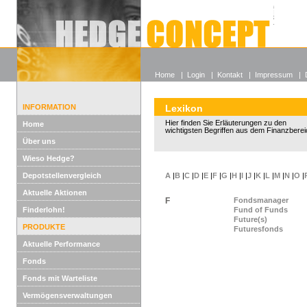
Alle off
Lexikon
Wieso He
Home
|
Login
|
Kontakt
|
Impressum
|
INFORMATION
Lexikon
Hier finden Sie Erläuterungen zu den
Home
wichtigsten Begriffen aus dem Finanzberei
Über uns
Wieso Hedge?
Depotstellenvergleich
A
|
B
|
C
|
D
|
E
|
F
|
G
|
H
|
I
|
J
|
K
|
L
|
M
|
N
|
O
|
Aktuelle Aktionen
F
Fondsmanager
Finderlohn!
Fund of Funds
Future(s)
PRODUKTE
Futuresfonds
Aktuelle Performance
Fonds
Fonds mit Warteliste
Vermögensverwaltungen