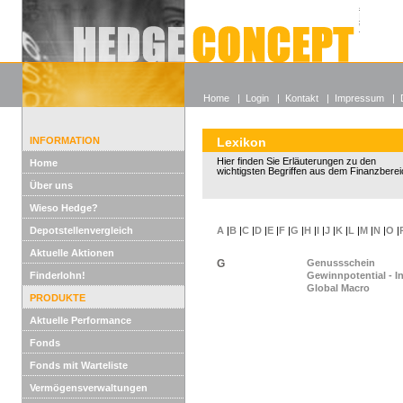
Alle off
Lexikon
Wieso He
Home
|
Login
|
Kontakt
|
Impressum
|
INFORMATION
Lexikon
Hier finden Sie Erläuterungen zu den
Home
wichtigsten Begriffen aus dem Finanzberei
Über uns
Wieso Hedge?
Depotstellenvergleich
A
|
B
|
C
|
D
|
E
|
F
|
G
|
H
|
I
|
J
|
K
|
L
|
M
|
N
|
O
|
Aktuelle Aktionen
G
Genussschein
Finderlohn!
Gewinnpotential - I
Global Macro
PRODUKTE
Aktuelle Performance
Fonds
Fonds mit Warteliste
Vermögensverwaltungen