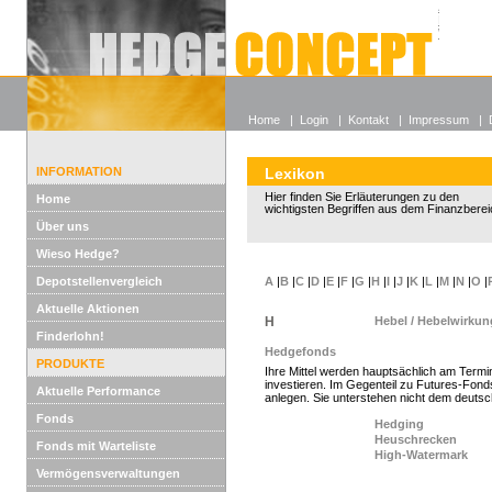
Alle off
Lexikon
Wieso He
Home
|
Login
|
Kontakt
|
Impressum
|
INFORMATION
Lexikon
Hier finden Sie Erläuterungen zu den
Home
wichtigsten Begriffen aus dem Finanzberei
Über uns
Wieso Hedge?
Depotstellenvergleich
A
|
B
|
C
|
D
|
E
|
F
|
G
|
H
|
I
|
J
|
K
|
L
|
M
|
N
|
O
|
Aktuelle Aktionen
H
Hebel / Hebelwirkun
Finderlohn!
Hedgefonds
PRODUKTE
Ihre Mittel werden hauptsächlich am Termi
investieren. Im Gegenteil zu Futures-Fonds
Aktuelle Performance
anlegen. Sie unterstehen nicht dem deuts
Fonds
Hedging
Heuschrecken
Fonds mit Warteliste
High-Watermark
Vermögensverwaltungen