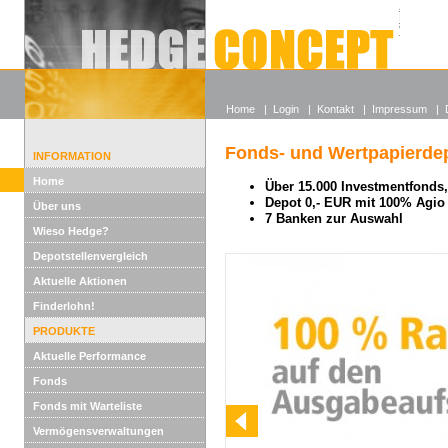
Alle off
Lexikon
Wieso He
Home
|
Login
|
Kontakt
|
Impressum
|
Fonds- und Wertpapierdep
INFORMATION
Home
Über 15.000 Investmentfonds, 
Depot 0,- EUR mit 100% Agio
Über uns
7 Banken zur Auswahl
Wieso Hedge?
Depotstellenvergleich
Aktuelle Aktionen
Finderlohn!
PRODUKTE
Aktuelle Performance
Fonds
Fonds mit Warteliste
Vermögensverwaltungen