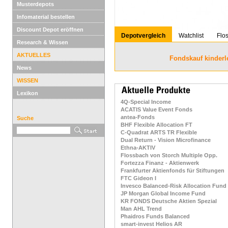
Musterdepots
Infomaterial bestellen
Discount Depot eröffnen
Depotvergleich
Watchlist
Flo
Research & Wissen
AKTUELLES
Fondskauf kinderl
News
WISSEN
Lexikon
4Q-Special Income
ACATIS Value Event Fonds
antea-Fonds
Suche
BHF Flexible Allocation FT
C-Quadrat ARTS TR Flexible
Dual Return - Vision Microfinance
Ethna-AKTIV
Flossbach von Storch Multiple Opp.
Fortezza Finanz - Aktienwerk
Frankfurter Aktienfonds für Stiftungen
FTC Gideon I
Invesco Balanced-Risk Allocation Fund
JP Morgan Global Income Fund
KR FONDS Deutsche Aktien Spezial
Man AHL Trend
Phaidros Funds Balanced
smart-invest Helios AR