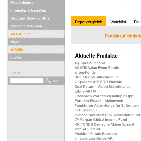
Musterdepots
Infomaterial bestellen
Discount Depot eröffnen
Depotvergleich
Watchlist
Flo
Research & Wissen
AKTUELLES
Fondskauf kinderl
News
WISSEN
Lexikon
4Q-Special Income
ACATIS Value Event Fonds
antea-Fonds
Suche
BHF Flexible Allocation FT
C-Quadrat ARTS TR Flexible
Dual Return - Vision Microfinance
Ethna-AKTIV
Flossbach von Storch Multiple Opp.
Fortezza Finanz - Aktienwerk
Frankfurter Aktienfonds für Stiftungen
FTC Gideon I
Invesco Balanced-Risk Allocation Fund
JP Morgan Global Income Fund
KR FONDS Deutsche Aktien Spezial
Man AHL Trend
Phaidros Funds Balanced
smart-invest Helios AR