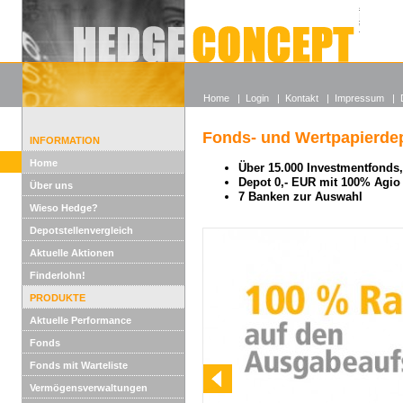
Alle off
Lexikon
Wieso He
Home
|
Login
|
Kontakt
|
Impressum
|
Fonds- und Wertpapierdep
INFORMATION
Home
Über 15.000 Investmentfonds, 
Depot 0,- EUR mit 100% Agio
Über uns
7 Banken zur Auswahl
Wieso Hedge?
Depotstellenvergleich
Aktuelle Aktionen
Finderlohn!
PRODUKTE
Aktuelle Performance
Fonds
Fonds mit Warteliste
Vermögensverwaltungen