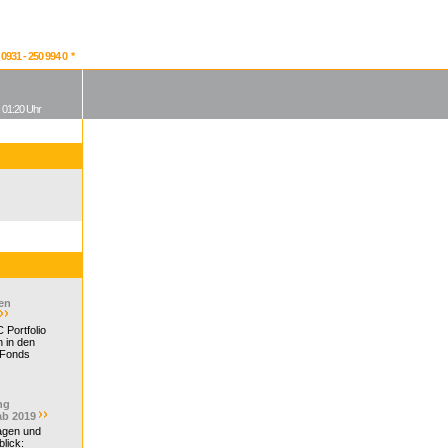
931 - 250 994 0 *
, 01:20 Uhr
en
 Portfolio
 in den
 Fonds
ng
ab 2019
ragen und
lick: