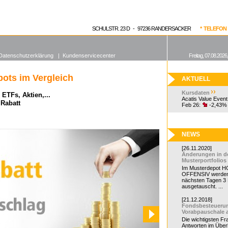
enen Fonds
Aktuelle Kurse
dgefonds?
SCHULSTR. 23 D - 97236 RANDERSACKER
* TELEFON 0
Datenschutzerklärung
|
Kundenservicecenter
Freitag, 07.08.2026
ots im Vergleich
AKTUELL
Kursdaten
ETFs, Aktien,...
Acatis Value Event
 Rabatt
Feb 26:
-2,43%
NEWS
[26.11.2020]
Änderungen in d
Musterportfolios
Im Musterdepot HC
OFFENSIV werden
nächsten Tagen 3
ausgetauscht. ...
[21.12.2018]
Fondsbesteueru
Vorabpauschale 
Die wichtigsten F
Antworten im Überb