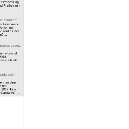
ilfreistellung -
d Freibetrag -
...
 zu teuer?
m Aktienmarkt
 Aktien nun
nd wird es Zeit
n? ...
tsteuergesetz
erreform gilt
2018.
en auch alle
arkt oder
Mehr zu dem
n der
r 2017! Eine
rCapital AG. ...