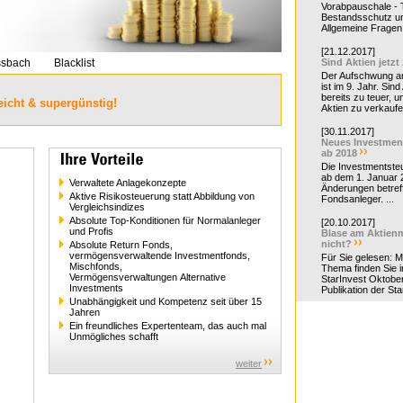
Vorabpauschale - Te
Bestandsschutz un
Allgemeine Fragen 
[21.12.2017]
ssbach
Blacklist
Sind Aktien jetzt
Der Aufschwung a
ist im 9. Jahr. Sind
bereits zu teuer, u
eicht & supergünstig!
Aktien zu verkaufe
[30.11.2017]
Neues Investmen
ab 2018
Die Investmentsteu
ab dem 1. Januar 
Verwaltete Anlagekonzepte
Änderungen betreff
Aktive Risikosteuerung statt Abbildung von
Fondsanleger. ...
Vergleichsindizes
Absolute Top-Konditionen für Normalanleger
[20.10.2017]
und Profis
Blase am Aktienm
nicht?
Absolute Return Fonds,
vermögensverwaltende Investmentfonds,
Für Sie gelesen: 
Mischfonds,
Thema finden Sie i
Vermögensverwaltungen Alternative
StarInvest Oktobe
Investments
Publikation der Sta
Unabhängigkeit und Kompetenz seit über 15
Jahren
Ein freundliches Expertenteam, das auch mal
Unmögliches schafft
weiter