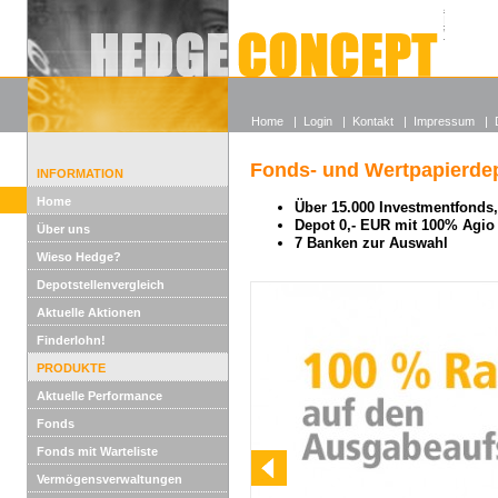
Alle off
Lexikon
Wieso He
Home
|
Login
|
Kontakt
|
Impressum
|
Fonds- und Wertpapierdep
INFORMATION
Home
Über 15.000 Investmentfonds, 
Depot 0,- EUR mit 100% Agio
Über uns
7 Banken zur Auswahl
Wieso Hedge?
Depotstellenvergleich
Aktuelle Aktionen
Finderlohn!
PRODUKTE
Aktuelle Performance
Fonds
Fonds mit Warteliste
Vermögensverwaltungen