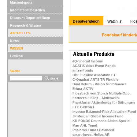
Musterdepots
Infomaterial bestellen
Discount Depot eröffnen
Depotvergleich
Watchlist
Flo
Research & Wissen
AKTUELLES
Fondskauf kinderl
News
WISSEN
Lexikon
4Q-Special Income
ACATIS Value Event Fonds
antea-Fonds
Suche
BHF Flexible Allocation FT
C-Quadrat ARTS TR Flexible
Dual Return - Vision Microfinance
Ethna-AKTIV
Flossbach von Storch Multiple Opp.
Fortezza Finanz - Aktienwerk
Frankfurter Aktienfonds für Stiftungen
FTC Gideon I
Invesco Balanced-Risk Allocation Fund
JP Morgan Global Income Fund
KR FONDS Deutsche Aktien Spezial
Man AHL Trend
Phaidros Funds Balanced
smart-invest Helios AR