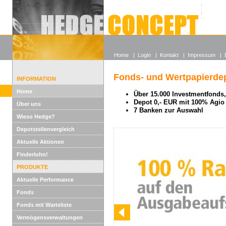
Alle off
Lexikon
Wieso He
Home
|
Login
|
Kontakt
|
Impressum
|
Fonds- und Wertpapierdep
INFORMATION
Home
Über 15.000 Investmentfonds, 
Depot 0,- EUR mit 100% Agio
Über uns
7 Banken zur Auswahl
Wieso Hedge?
Depotstellenvergleich
Aktuelle Aktionen
Finderlohn!
PRODUKTE
Aktuelle Performance
Fonds
Fonds mit Warteliste
Vermögensverwaltungen