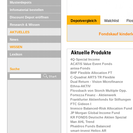
Musterdepots
Infomaterial bestellen
Discount Depot eröffnen
Depotvergleich
Watchlist
Flo
Research & Wissen
AKTUELLES
Fondskauf kinderl
News
WISSEN
Lexikon
4Q-Special Income
ACATIS Value Event Fonds
antea-Fonds
Suche
BHF Flexible Allocation FT
C-Quadrat ARTS TR Flexible
Dual Return - Vision Microfinance
Ethna-AKTIV
Flossbach von Storch Multiple Opp.
Fortezza Finanz - Aktienwerk
Frankfurter Aktienfonds für Stiftungen
FTC Gideon I
Invesco Balanced-Risk Allocation Fund
JP Morgan Global Income Fund
KR FONDS Deutsche Aktien Spezial
Man AHL Trend
Phaidros Funds Balanced
smart-invest Helios AR