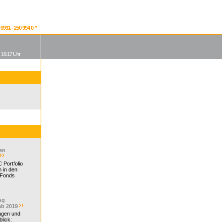
931 - 250 994 0 *
, 16:17 Uhr
en
 Portfolio
 in den
 Fonds
ng
ab 2019
ragen und
lick: