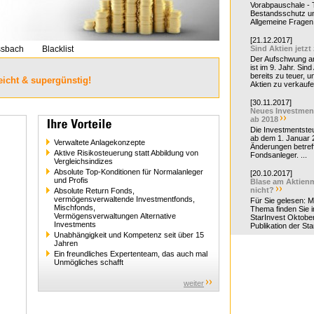
Vorabpauschale - Te
Bestandsschutz un
Allgemeine Fragen 
[21.12.2017]
ssbach
Blacklist
Sind Aktien jetzt
Der Aufschwung a
ist im 9. Jahr. Sind
bereits zu teuer, u
eicht & supergünstig!
Aktien zu verkaufe
[30.11.2017]
Neues Investmen
ab 2018
Die Investmentsteu
ab dem 1. Januar 
Verwaltete Anlagekonzepte
Änderungen betreff
Aktive Risikosteuerung statt Abbildung von
Fondsanleger. ...
Vergleichsindizes
Absolute Top-Konditionen für Normalanleger
[20.10.2017]
und Profis
Blase am Aktienm
nicht?
Absolute Return Fonds,
vermögensverwaltende Investmentfonds,
Für Sie gelesen: 
Mischfonds,
Thema finden Sie i
Vermögensverwaltungen Alternative
StarInvest Oktobe
Investments
Publikation der Sta
Unabhängigkeit und Kompetenz seit über 15
Jahren
Ein freundliches Expertenteam, das auch mal
Unmögliches schafft
weiter