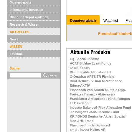
Musterdepots
Infomaterial bestellen
Discount Depot eröffnen
Depotvergleich
Watchlist
Flo
Research & Wissen
AKTUELLES
Fondskauf kinderl
News
WISSEN
Lexikon
4Q-Special Income
ACATIS Value Event Fonds
antea-Fonds
Suche
BHF Flexible Allocation FT
C-Quadrat ARTS TR Flexible
Dual Return - Vision Microfinance
Ethna-AKTIV
Flossbach von Storch Multiple Opp.
Fortezza Finanz - Aktienwerk
Frankfurter Aktienfonds für Stiftungen
FTC Gideon I
Invesco Balanced-Risk Allocation Fund
JP Morgan Global Income Fund
KR FONDS Deutsche Aktien Spezial
Man AHL Trend
Phaidros Funds Balanced
smart-invest Helios AR