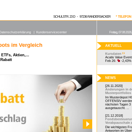
enen Fonds
Aktuelle Kurse
dgefonds?
SCHULSTR. 23 D - 97236 RANDERSACKER
* TELEFON 0
Datenschutzerklärung
|
Kundenservicecenter
Freitag, 07.08.2026
ots im Vergleich
AKTUELL
Kursdaten
ETFs, Aktien,...
Acatis Value Event
 Rabatt
Feb 26:
-2,43%
NEWS
[26.11.2020]
Änderungen in d
Musterportfolios
Im Musterdepot HC
OFFENSIV werden
nächsten Tagen 3
ausgetauscht. ...
[21.12.2018]
Fondsbesteueru
Vorabpauschale 
Die wichtigsten F
Antworten im Überb