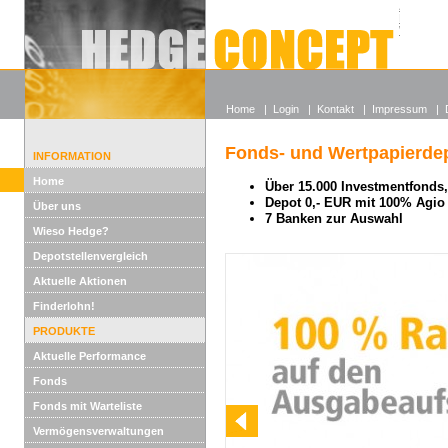
Alle off
Lexikon
Wieso He
Home
|
Login
|
Kontakt
|
Impressum
|
Fonds- und Wertpapierdep
INFORMATION
Home
Über 15.000 Investmentfonds, 
Depot 0,- EUR mit 100% Agio
Über uns
7 Banken zur Auswahl
Wieso Hedge?
Depotstellenvergleich
Aktuelle Aktionen
Finderlohn!
PRODUKTE
Aktuelle Performance
Fonds
Fonds mit Warteliste
Vermögensverwaltungen