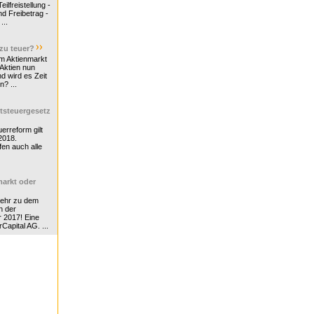
ilfreistellung -
d Freibetrag -
...
 zu teuer?
m Aktienmarkt
 Aktien nun
nd wird es Zeit
n? ...
tsteuergesetz
erreform gilt
2018.
en auch alle
arkt oder
Mehr zu dem
n der
r 2017! Eine
rCapital AG. ...