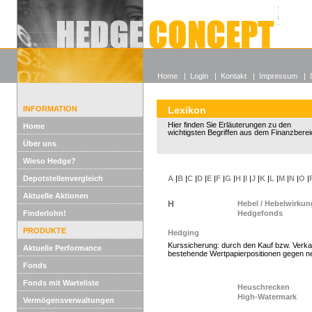
Alle off
Lexikon
Wieso He
Home
|
Login
|
Kontakt
|
Impressum
|
INFORMATION
Lexikon
Hier finden Sie Erläuterungen zu den
Home
wichtigsten Begriffen aus dem Finanzberei
Über uns
Wieso Hedge?
Depotstellenvergleich
A
|
B
|
C
|
D
|
E
|
F
|
G
|
H
|
I
|
J
|
K
|
L
|
M
|
N
|
O
|
Aktuelle Aktionen
H
Hebel / Hebelwirkun
Finderlohn!
Hedgefonds
PRODUKTE
Hedging
Kurssicherung: durch den Kauf bzw. Verka
Aktuelle Performance
bestehende Wertpapierpositionen gegen n
Fonds
Fonds mit Warteliste
Heuschrecken
High-Watermark
Vermögensverwaltungen