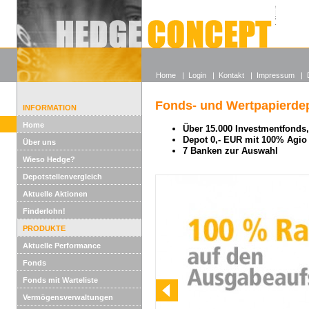
Alle off
Lexikon
Wieso He
Home
|
Login
|
Kontakt
|
Impressum
|
Fonds- und Wertpapierdep
INFORMATION
Home
Über 15.000 Investmentfonds, 
Depot 0,- EUR mit 100% Agio
Über uns
7 Banken zur Auswahl
Wieso Hedge?
Depotstellenvergleich
Aktuelle Aktionen
Finderlohn!
PRODUKTE
Aktuelle Performance
Fonds
Fonds mit Warteliste
Vermögensverwaltungen