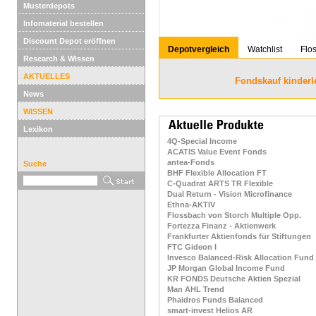
Musterdepots
Infomaterial bestellen
Discount Depot eröffnen
Depotvergleich
Watchlist
Flo
Research & Wissen
AKTUELLES
Fondskauf kinderl
News
WISSEN
Lexikon
4Q-Special Income
ACATIS Value Event Fonds
antea-Fonds
Suche
BHF Flexible Allocation FT
C-Quadrat ARTS TR Flexible
Dual Return - Vision Microfinance
Ethna-AKTIV
Flossbach von Storch Multiple Opp.
Fortezza Finanz - Aktienwerk
Frankfurter Aktienfonds für Stiftungen
FTC Gideon I
Invesco Balanced-Risk Allocation Fund
JP Morgan Global Income Fund
KR FONDS Deutsche Aktien Spezial
Man AHL Trend
Phaidros Funds Balanced
smart-invest Helios AR