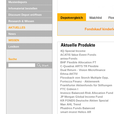
Musterdepots
Infomaterial bestellen
Discount Depot eröffnen
Depotvergleich
Watchlist
Flo
Research & Wissen
AKTUELLES
Fondskauf kinderl
News
WISSEN
Lexikon
4Q-Special Income
ACATIS Value Event Fonds
antea-Fonds
Suche
BHF Flexible Allocation FT
C-Quadrat ARTS TR Flexible
Dual Return - Vision Microfinance
Ethna-AKTIV
Flossbach von Storch Multiple Opp.
Fortezza Finanz - Aktienwerk
Frankfurter Aktienfonds für Stiftungen
FTC Gideon I
Invesco Balanced-Risk Allocation Fund
JP Morgan Global Income Fund
KR FONDS Deutsche Aktien Spezial
Man AHL Trend
Phaidros Funds Balanced
smart-invest Helios AR