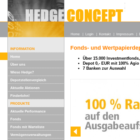
Alle off
Lexikon
Wieso He
Home
|
Login
|
Kontakt
|
Impressum
|
Fonds- und Wertpapierdep
INFORMATION
Home
Über 15.000 Investmentfonds, 
Depot 0,- EUR mit 100% Agio
Über uns
7 Banken zur Auswahl
Wieso Hedge?
Depotstellenvergleich
Aktuelle Aktionen
Finderlohn!
PRODUKTE
Aktuelle Performance
Fonds
Fonds mit Warteliste
Vermögensverwaltungen