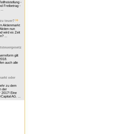
ilfreistellung -
d Freibetrag -
...
 zu teuer?
m Aktienmarkt
 Aktien nun
nd wird es Zeit
n? ...
tsteuergesetz
erreform gilt
2018.
en auch alle
arkt oder
Mehr zu dem
n der
r 2017! Eine
rCapital AG. ...