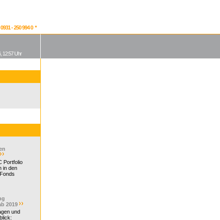
931 - 250 994 0 *
, 12:57 Uhr
en
 Portfolio
 in den
 Fonds
ng
ab 2019
ragen und
lick: