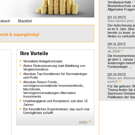
Vorabpauschale - Te
Bestandsschutz un
Allgemeine Fragen 
[21.12.2017]
ssbach
Blacklist
Sind Aktien jetzt
Der Aufschwung a
ist im 9. Jahr. Sind
bereits zu teuer, u
eicht & supergünstig!
Aktien zu verkaufe
[30.11.2017]
Neues Investmen
ab 2018
Die Investmentsteu
ab dem 1. Januar 
Verwaltete Anlagekonzepte
Änderungen betreff
Aktive Risikosteuerung statt Abbildung von
Fondsanleger. ...
Vergleichsindizes
Absolute Top-Konditionen für Normalanleger
[20.10.2017]
und Profis
Blase am Aktienm
nicht?
Absolute Return Fonds,
vermögensverwaltende Investmentfonds,
Für Sie gelesen: 
Mischfonds,
Thema finden Sie i
Vermögensverwaltungen Alternative
StarInvest Oktobe
Investments
Publikation der Sta
Unabhängigkeit und Kompetenz seit über 15
Jahren
Ein freundliches Expertenteam, das auch mal
Unmögliches schafft
weiter