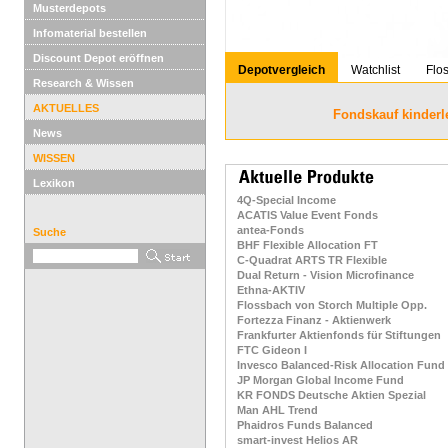
Musterdepots
Infomaterial bestellen
Discount Depot eröffnen
Depotvergleich
Watchlist
Flo
Research & Wissen
AKTUELLES
Fondskauf kinderl
News
WISSEN
Lexikon
4Q-Special Income
ACATIS Value Event Fonds
antea-Fonds
Suche
BHF Flexible Allocation FT
C-Quadrat ARTS TR Flexible
Dual Return - Vision Microfinance
Ethna-AKTIV
Flossbach von Storch Multiple Opp.
Fortezza Finanz - Aktienwerk
Frankfurter Aktienfonds für Stiftungen
FTC Gideon I
Invesco Balanced-Risk Allocation Fund
JP Morgan Global Income Fund
KR FONDS Deutsche Aktien Spezial
Man AHL Trend
Phaidros Funds Balanced
smart-invest Helios AR