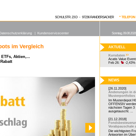
enen Fonds
Aktuelle Kurse
dgefonds?
SCHULSTR. 23 D - 97236 RANDERSACKER
* TELEFON 0
Datenschutzerklärung
|
Kundenservicecenter
Sonntag, 09.08.2026
ots im Vergleich
AKTUELL
Kursdaten
ETFs, Aktien,...
Acatis Value Event
 Rabatt
Feb 26:
-2,43%
NEWS
[26.11.2020]
Änderungen in d
Musterportfolios
Im Musterdepot HC
OFFENSIV werden
nächsten Tagen 3
ausgetauscht. ...
[21.12.2018]
Fondsbesteueru
Vorabpauschale 
Die wichtigsten F
Antworten im Überb