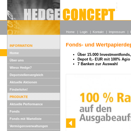
Alle off
Lexikon
Wieso He
Home
|
Login
|
Kontakt
|
Impressum
|
Fonds- und Wertpapierdep
INFORMATION
Home
Über 15.000 Investmentfonds, 
Depot 0,- EUR mit 100% Agio
Über uns
7 Banken zur Auswahl
Wieso Hedge?
Depotstellenvergleich
Aktuelle Aktionen
Finderlohn!
PRODUKTE
Aktuelle Performance
Fonds
Fonds mit Warteliste
Vermögensverwaltungen