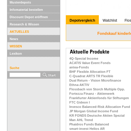
Musterdepots
Infomaterial bestellen
Discount Depot eröffnen
Depotvergleich
Watchlist
Flo
Research & Wissen
AKTUELLES
Fondskauf kinderl
News
WISSEN
Lexikon
4Q-Special Income
ACATIS Value Event Fonds
antea-Fonds
Suche
BHF Flexible Allocation FT
C-Quadrat ARTS TR Flexible
Dual Return - Vision Microfinance
Ethna-AKTIV
Flossbach von Storch Multiple Opp.
Fortezza Finanz - Aktienwerk
Frankfurter Aktienfonds für Stiftungen
FTC Gideon I
Invesco Balanced-Risk Allocation Fund
JP Morgan Global Income Fund
KR FONDS Deutsche Aktien Spezial
Man AHL Trend
Phaidros Funds Balanced
smart-invest Helios AR