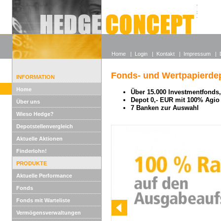
Alle off
Lexikon
Wieso He
Home
|
Login
|
Kontakt
|
Impressum
|
Fonds- und Wertpapierdep
INFORMATION
Home
Über 15.000 Investmentfonds, 
Depot 0,- EUR mit 100% Agio
Über uns
7 Banken zur Auswahl
Wieso Hedge?
Depotstellenvergleich
Aktuelle Aktionen
Finderlohn!
PRODUKTE
Aktuelle Performance
Fonds
Fonds mit Warteliste
Vermögensverwaltungen