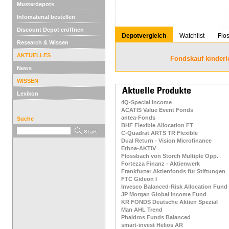
Musterdepots
Infomaterial bestellen
Discount Depot eröffnen
Depotvergleich
Watchlist
Flo
Research & Wissen
AKTUELLES
Fondskauf kinderl
News
WISSEN
Lexikon
4Q-Special Income
ACATIS Value Event Fonds
antea-Fonds
Suche
BHF Flexible Allocation FT
C-Quadrat ARTS TR Flexible
Dual Return - Vision Microfinance
Ethna-AKTIV
Flossbach von Storch Multiple Opp.
Fortezza Finanz - Aktienwerk
Frankfurter Aktienfonds für Stiftungen
FTC Gideon I
Invesco Balanced-Risk Allocation Fund
JP Morgan Global Income Fund
KR FONDS Deutsche Aktien Spezial
Man AHL Trend
Phaidros Funds Balanced
smart-invest Helios AR