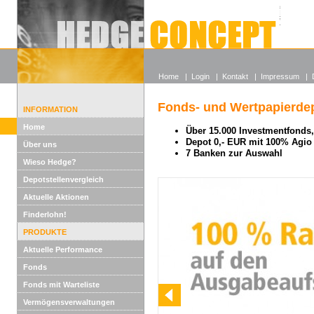
Alle off
Lexikon
Wieso He
Home
|
Login
|
Kontakt
|
Impressum
|
Fonds- und Wertpapierdep
INFORMATION
Home
Über 15.000 Investmentfonds, 
Depot 0,- EUR mit 100% Agio
Über uns
7 Banken zur Auswahl
Wieso Hedge?
Depotstellenvergleich
Aktuelle Aktionen
Finderlohn!
PRODUKTE
Aktuelle Performance
Fonds
Fonds mit Warteliste
Vermögensverwaltungen