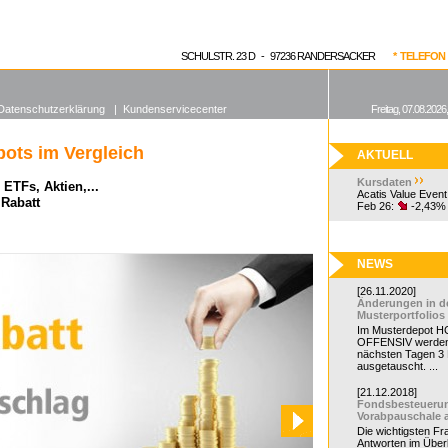
enen Fonds
Aktuelle Kurse
dgefonds?
SCHULSTR. 23 D - 97236 RANDERSACKER
* TELEFON 0
Datenschutzerklärung
|
Kundenservicecenter
Freitag, 07.08.2026
ots im Vergleich
AKTUELL
Kursdaten
ETFs, Aktien,...
Acatis Value Event
 Rabatt
Feb 26:
-2,43%
NEWS
[26.11.2020]
Änderungen in d
Musterportfolios
Im Musterdepot HC
OFFENSIV werden
nächsten Tagen 3
ausgetauscht. ...
[21.12.2018]
Fondsbesteueru
Vorabpauschale 
Die wichtigsten F
Antworten im Überb