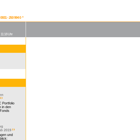
931 - 250 994 0 *
, 11:18 Uhr
en
 Portfolio
 in den
 Fonds
ng
ab 2019
ragen und
lick: