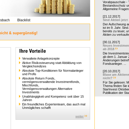
Vorabpauschale - Te
Bestandsschutz un
Allgemeine Fragen 
[21.12.2017]
ssbach
Blacklist
Sind Aktien jetzt
Der Aufschwung a
ist im 9. Jahr. Sind
bereits zu teuer, u
eicht & supergünstig!
Aktien zu verkaufe
[30.11.2017]
Neues Investmen
ab 2018
Die Investmentsteu
ab dem 1. Januar 
Verwaltete Anlagekonzepte
Änderungen betreff
Aktive Risikosteuerung statt Abbildung von
Fondsanleger. ...
Vergleichsindizes
Absolute Top-Konditionen für Normalanleger
[20.10.2017]
und Profis
Blase am Aktienm
nicht?
Absolute Return Fonds,
vermögensverwaltende Investmentfonds,
Für Sie gelesen: 
Mischfonds,
Thema finden Sie i
Vermögensverwaltungen Alternative
StarInvest Oktobe
Investments
Publikation der Sta
Unabhängigkeit und Kompetenz seit über 15
Jahren
Ein freundliches Expertenteam, das auch mal
Unmögliches schafft
weiter