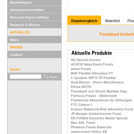
Musterdepots
Infomaterial bestellen
Discount Depot eröffnen
Depotvergleich
Watchlist
Flo
Research & Wissen
AKTUELLES
Fondskauf kinderl
News
WISSEN
Lexikon
4Q-Special Income
ACATIS Value Event Fonds
antea-Fonds
Suche
BHF Flexible Allocation FT
C-Quadrat ARTS TR Flexible
Dual Return - Vision Microfinance
Ethna-AKTIV
Flossbach von Storch Multiple Opp.
Fortezza Finanz - Aktienwerk
Frankfurter Aktienfonds für Stiftungen
FTC Gideon I
Invesco Balanced-Risk Allocation Fund
JP Morgan Global Income Fund
KR FONDS Deutsche Aktien Spezial
Man AHL Trend
Phaidros Funds Balanced
smart-invest Helios AR