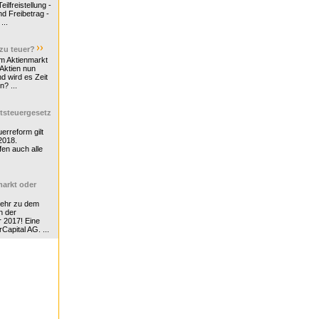
ilfreistellung -
d Freibetrag -
...
 zu teuer?
m Aktienmarkt
 Aktien nun
nd wird es Zeit
n? ...
tsteuergesetz
erreform gilt
2018.
en auch alle
arkt oder
Mehr zu dem
n der
r 2017! Eine
rCapital AG. ...