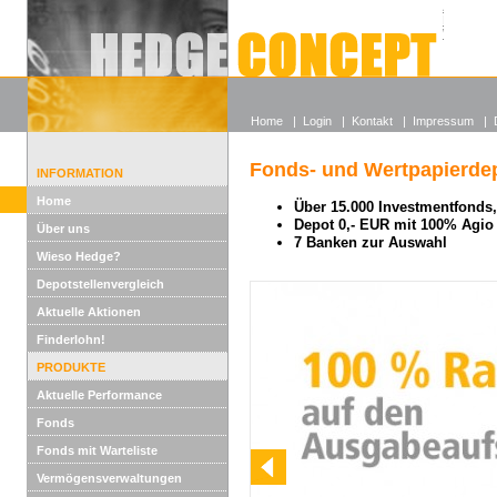
Alle off
Lexikon
Wieso He
Home
|
Login
|
Kontakt
|
Impressum
|
Fonds- und Wertpapierdep
INFORMATION
Home
Über 15.000 Investmentfonds, 
Depot 0,- EUR mit 100% Agio
Über uns
7 Banken zur Auswahl
Wieso Hedge?
Depotstellenvergleich
Aktuelle Aktionen
Finderlohn!
PRODUKTE
Aktuelle Performance
Fonds
Fonds mit Warteliste
Vermögensverwaltungen