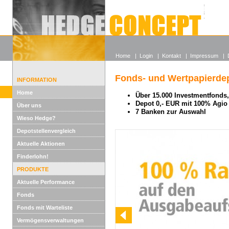
Alle off
Lexikon
Wieso He
Home
|
Login
|
Kontakt
|
Impressum
|
Fonds- und Wertpapierdep
INFORMATION
Home
Über 15.000 Investmentfonds, 
Depot 0,- EUR mit 100% Agio
Über uns
7 Banken zur Auswahl
Wieso Hedge?
Depotstellenvergleich
Aktuelle Aktionen
Finderlohn!
PRODUKTE
Aktuelle Performance
Fonds
Fonds mit Warteliste
Vermögensverwaltungen