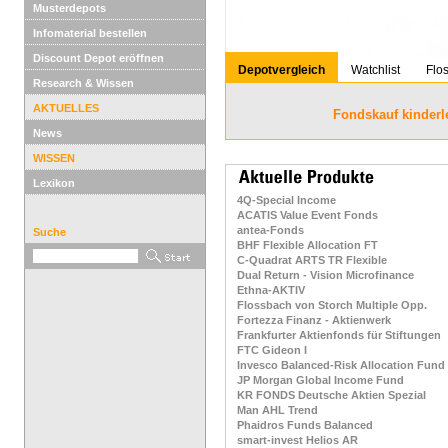
Musterdepots
Infomaterial bestellen
Discount Depot eröffnen
Depotvergleich
Watchlist
Flo
Research & Wissen
AKTUELLES
Fondskauf kinderl
News
WISSEN
Lexikon
4Q-Special Income
ACATIS Value Event Fonds
antea-Fonds
Suche
BHF Flexible Allocation FT
C-Quadrat ARTS TR Flexible
Dual Return - Vision Microfinance
Ethna-AKTIV
Flossbach von Storch Multiple Opp.
Fortezza Finanz - Aktienwerk
Frankfurter Aktienfonds für Stiftungen
FTC Gideon I
Invesco Balanced-Risk Allocation Fund
JP Morgan Global Income Fund
KR FONDS Deutsche Aktien Spezial
Man AHL Trend
Phaidros Funds Balanced
smart-invest Helios AR