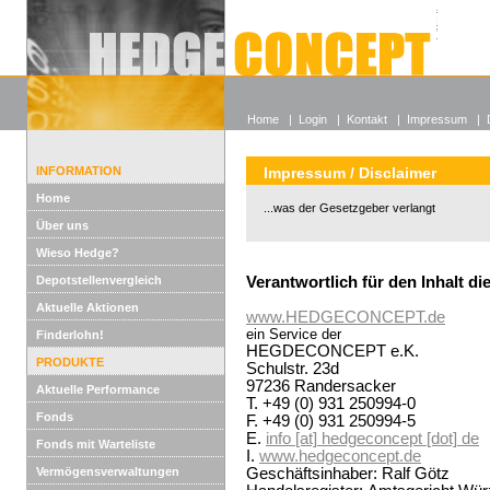
Alle off
Lexikon
Wieso He
Home
|
Login
|
Kontakt
|
Impressum
|
INFORMATION
Impressum / Disclaimer
Home
...was der Gesetzgeber verlangt
Über uns
Wieso Hedge?
Depotstellenvergleich
Verantwortlich für den Inhalt di
Aktuelle Aktionen
www.HEDGECONCEPT.de
ein Service der
Finderlohn!
HEGDECONCEPT e.K.
PRODUKTE
Schulstr. 23d
97236 Randersacker
Aktuelle Performance
T. +49 (0) 931 250994-0
Fonds
F. +49 (0) 931 250994-5
E.
info [at] hedgeconcept [dot] de
Fonds mit Warteliste
I.
www.hedgeconcept.de
Vermögensverwaltungen
Geschäftsinhaber: Ralf Götz