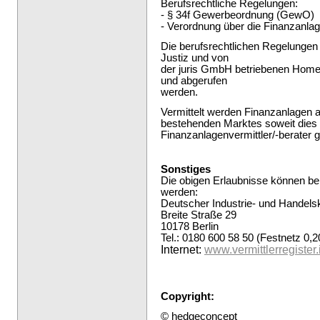
Berufsrechtliche Regelungen:
- § 34f Gewerbeordnung (GewO)
- Verordnung über die Finanzanla
Die berufsrechtlichen Regelunge
Justiz und von
der juris GmbH betriebenen Hom
und abgerufen
werden.
Vermittelt werden Finanzanlagen 
bestehenden Marktes soweit dies
Finanzanlagenvermittler/-berater 
Sonstiges
Die obigen Erlaubnisse können be
werden:
Deutscher Industrie- und Handel
Breite Straße 29
10178 Berlin
Tel.: 0180 600 58 50 (Festnetz 0,2
Internet:
www.vermittlerregister.
Copyright
:
© hedgeconcept