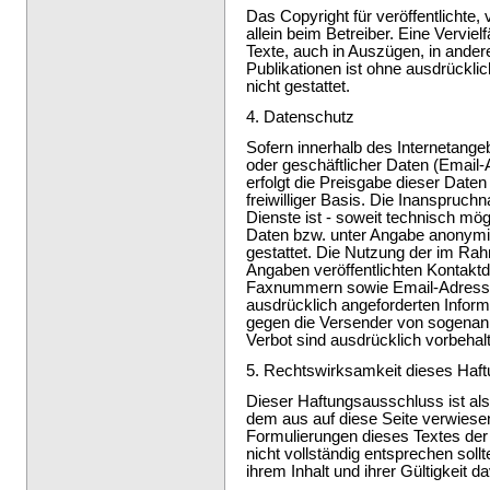
Das Copyright für veröffentlichte, 
allein beim Betreiber. Eine Vervie
Texte, auch in Auszügen, in ander
Publikationen ist ohne ausdrückli
nicht gestattet.
4. Datenschutz
Sofern innerhalb des Internetange
oder geschäftlicher Daten (Email-
erfolgt die Preisgabe dieser Date
freiwilliger Basis. Die Inanspruc
Dienste ist - soweit technisch mö
Daten bzw. unter Angabe anonymi
gestattet. Die Nutzung der im R
Angaben veröffentlichten Kontaktd
Faxnummern sowie Email-Adressen
ausdrücklich angeforderten Informat
gegen die Versender von sogenan
Verbot sind ausdrücklich vorbehal
5. Rechtswirksamkeit dieses Haf
Dieser Haftungsausschluss ist als
dem aus auf diese Seite verwiesen
Formulierungen dieses Textes der 
nicht vollständig entsprechen soll
ihrem Inhalt und ihrer Gültigkeit d