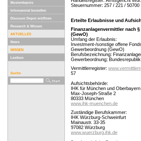
Handelsregister: Amtsgericht Wü
Musterdepots
Steuernummer: 257 / 221 / 50700
Infomaterial bestellen
Discount Depot eröffnen
Erteilte Erlaubnisse und Aufsi
Research & Wissen
Finanzanlagenvermittler nach §
(GewO)
AKTUELLES
Umfang der Erlaubnis:
News
Investment-/sonstige offene Fonds
Gewerbeordnung (GewO)
WISSEN
Berufsbezeichnung: Finanzanlagen
Lexikon
Gewerbeordnung; Bundesrepublik
Vermittlerregister:
www.vermittlerre
57
Suche
Aufsichtsbehörde:
IHK für München und Oberbayern
Max-Joseph-Straße 2
‎80333 München
www.ihk-muenchen.de
Zuständige Berufskammer:
IHK Würzburg-Schweinfurt
Mainaustr. 33-35
97082 Würzburg
www.wuerzburg.ihk.de