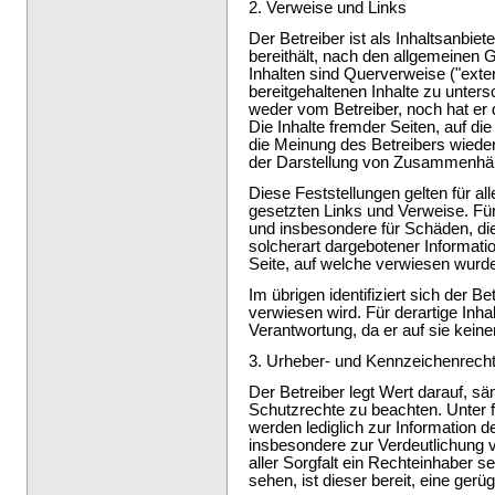
2. Verweise und Links
Der Betreiber ist als Inhaltsanbiet
bereithält, nach den allgemeinen 
Inhalten sind Querverweise ("exte
bereitgehaltenen Inhalte zu unte
weder vom Betreiber, noch hat er di
Die Inhalte fremder Seiten, auf die
die Meinung des Betreibers wieder,
der Darstellung von Zusammenhä
Diese Feststellungen gelten für al
gesetzten Links und Verweise. Für i
und insbesondere für Schäden, di
solcherart dargebotener Informatio
Seite, auf welche verwiesen wurd
Im übrigen identifiziert sich der Bet
verwiesen wird. Für derartige Inha
Verantwortung, da er auf sie keine
3. Urheber- und Kennzeichenrech
Der Betreiber legt Wert darauf, 
Schutzrechte zu beachten. Unter 
werden lediglich zur Information 
insbesondere zur Verdeutlichung 
aller Sorgfalt ein Rechteinhaber s
sehen, ist dieser bereit, eine gerü