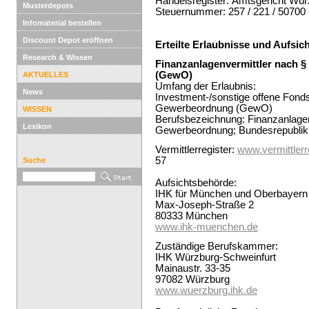
Handelsregister: Amtsgericht Wü
Musterdepots
Steuernummer: 257 / 221 / 50700
Infomaterial bestellen
Discount Depot eröffnen
Erteilte Erlaubnisse und Aufsi
Research & Wissen
Finanzanlagenvermittler nach §
(GewO)
AKTUELLES
Umfang der Erlaubnis:
News
Investment-/sonstige offene Fonds
Gewerbeordnung (GewO)
WISSEN
Berufsbezeichnung: Finanzanlagen
Lexikon
Gewerbeordnung; Bundesrepublik
Vermittlerregister:
www.vermittlerre
57
Suche
Aufsichtsbehörde:
IHK für München und Oberbayern
Max-Joseph-Straße 2
‎80333 München
www.ihk-muenchen.de
Zuständige Berufskammer:
IHK Würzburg-Schweinfurt
Mainaustr. 33-35
97082 Würzburg
www.wuerzburg.ihk.de