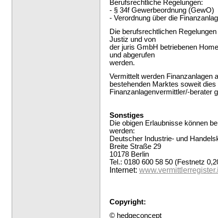
Berufsrechtliche Regelungen:
- § 34f Gewerbeordnung (GewO)
- Verordnung über die Finanzanla
Die berufsrechtlichen Regelunge
Justiz und von
der juris GmbH betriebenen Hom
und abgerufen
werden.
Vermittelt werden Finanzanlagen 
bestehenden Marktes soweit dies
Finanzanlagenvermittler/-berater 
Sonstiges
Die obigen Erlaubnisse können be
werden:
Deutscher Industrie- und Handel
Breite Straße 29
10178 Berlin
Tel.: 0180 600 58 50 (Festnetz 0,2
Internet:
www.vermittlerregister.
Copyright
:
© hedgeconcept