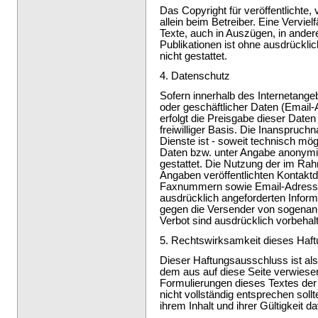
Das Copyright für veröffentlichte, 
allein beim Betreiber. Eine Vervie
Texte, auch in Auszügen, in ander
Publikationen ist ohne ausdrückli
nicht gestattet.
4. Datenschutz
Sofern innerhalb des Internetange
oder geschäftlicher Daten (Email-
erfolgt die Preisgabe dieser Date
freiwilliger Basis. Die Inanspruc
Dienste ist - soweit technisch mö
Daten bzw. unter Angabe anonymi
gestattet. Die Nutzung der im R
Angaben veröffentlichten Kontaktd
Faxnummern sowie Email-Adressen
ausdrücklich angeforderten Informat
gegen die Versender von sogenan
Verbot sind ausdrücklich vorbehal
5. Rechtswirksamkeit dieses Haf
Dieser Haftungsausschluss ist als
dem aus auf diese Seite verwiesen
Formulierungen dieses Textes der 
nicht vollständig entsprechen soll
ihrem Inhalt und ihrer Gültigkeit d