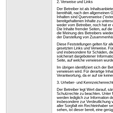
2. Verweise und Links
Der Betreiber ist als Inhaltsanbiet
bereithält, nach den allgemeinen 
Inhalten sind Querverweise ("exte
bereitgehaltenen Inhalte zu unte
weder vom Betreiber, noch hat er di
Die Inhalte fremder Seiten, auf die
die Meinung des Betreibers wieder,
der Darstellung von Zusammenhä
Diese Feststellungen gelten für al
gesetzten Links und Verweise. Für i
und insbesondere für Schäden, di
solcherart dargebotener Informatio
Seite, auf welche verwiesen wurd
Im übrigen identifiziert sich der Bet
verwiesen wird. Für derartige Inha
Verantwortung, da er auf sie keine
3. Urheber- und Kennzeichenrech
Der Betreiber legt Wert darauf, 
Schutzrechte zu beachten. Unter 
werden lediglich zur Information 
insbesondere zur Verdeutlichung 
aller Sorgfalt ein Rechteinhaber s
sehen, ist dieser bereit, eine gerü