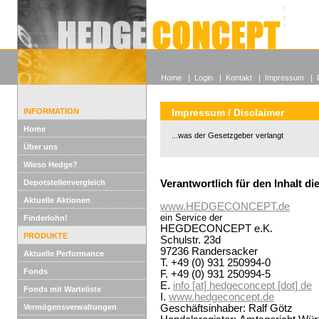
Alle off
Lexikon
Wieso He
Home
|
Login
|
Kontakt
|
Impressum
|
INFORMATION
Impressum / Disclaimer
Home
...was der Gesetzgeber verlangt
Über uns
Wieso Hedge?
Depotstellenvergleich
Verantwortlich für den Inhalt di
Aktuelle Aktionen
www.HEDGECONCEPT.de
ein Service der
Finderlohn!
HEGDECONCEPT e.K.
PRODUKTE
Schulstr. 23d
97236 Randersacker
Aktuelle Performance
T. +49 (0) 931 250994-0
Fonds
F. +49 (0) 931 250994-5
E.
info [at] hedgeconcept [dot] de
Fonds mit Warteliste
I.
www.hedgeconcept.de
Vermögensverwaltungen
Geschäftsinhaber: Ralf Götz