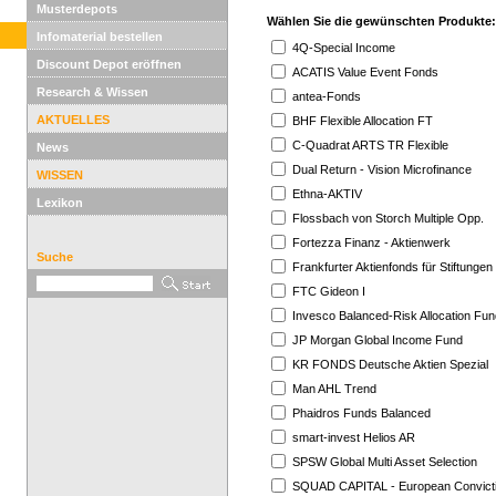
Musterdepots
Wählen Sie die gewünschten Produkte:
Infomaterial bestellen
4Q-Special Income
Discount Depot eröffnen
ACATIS Value Event Fonds
Research & Wissen
antea-Fonds
AKTUELLES
BHF Flexible Allocation FT
C-Quadrat ARTS TR Flexible
News
Dual Return - Vision Microfinance
WISSEN
Ethna-AKTIV
Lexikon
Flossbach von Storch Multiple Opp.
Fortezza Finanz - Aktienwerk
Suche
Frankfurter Aktienfonds für Stiftungen
FTC Gideon I
Invesco Balanced-Risk Allocation Fun
JP Morgan Global Income Fund
KR FONDS Deutsche Aktien Spezial
Man AHL Trend
Phaidros Funds Balanced
smart-invest Helios AR
SPSW Global Multi Asset Selection
SQUAD CAPITAL - European Convict