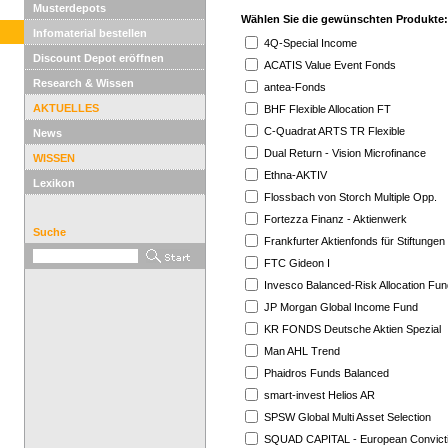
Musterdepots
Wählen Sie die gewünschten Produkte:
Infomaterial bestellen
4Q-Special Income
Discount Depot eröffnen
ACATIS Value Event Fonds
Research & Wissen
antea-Fonds
AKTUELLES
BHF Flexible Allocation FT
C-Quadrat ARTS TR Flexible
News
Dual Return - Vision Microfinance
WISSEN
Ethna-AKTIV
Lexikon
Flossbach von Storch Multiple Opp.
Fortezza Finanz - Aktienwerk
Suche
Frankfurter Aktienfonds für Stiftungen
FTC Gideon I
Invesco Balanced-Risk Allocation Fun
JP Morgan Global Income Fund
KR FONDS Deutsche Aktien Spezial
Man AHL Trend
Phaidros Funds Balanced
smart-invest Helios AR
SPSW Global Multi Asset Selection
SQUAD CAPITAL - European Convict