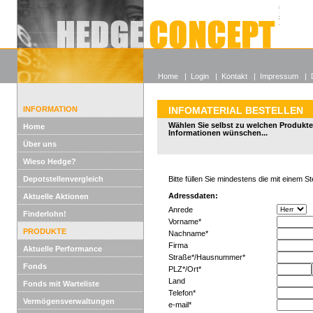
Alle off
Lexikon
Wieso He
Home
|
Login
|
Kontakt
|
Impressum
|
INFORMATION
INFOMATERIAL BESTELLEN
Wählen Sie selbst zu welchen Produkte
Home
Informationen wünschen...
Über uns
Wieso Hedge?
Depotstellenvergleich
Bitte füllen Sie mindestens die mit einem 
Adressdaten:
Aktuelle Aktionen
Anrede
Finderlohn!
Vorname*
PRODUKTE
Nachname*
Firma
Aktuelle Performance
Straße*/Hausnummer*
Fonds
PLZ*/Ort*
Land
Fonds mit Warteliste
Telefon*
Vermögensverwaltungen
e-mail*