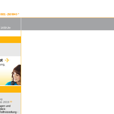
931 - 250 994 0 *
, 14:59 Uhr
ng
ab 2019
ragen und
lick:
ilfreistellung -