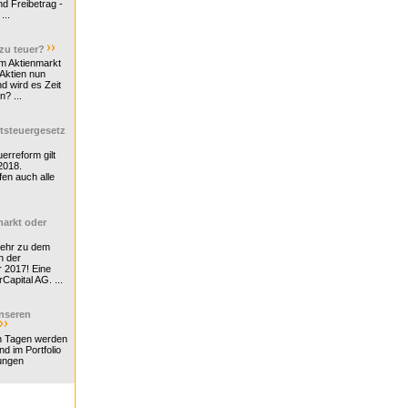
d Freibetrag -
...
 zu teuer?
m Aktienmarkt
 Aktien nun
nd wird es Zeit
n? ...
tsteuergesetz
erreform gilt
2018.
en auch alle
arkt oder
Mehr zu dem
n der
r 2017! Eine
rCapital AG. ...
nseren
n Tagen werden
nd im Portfolio
ungen