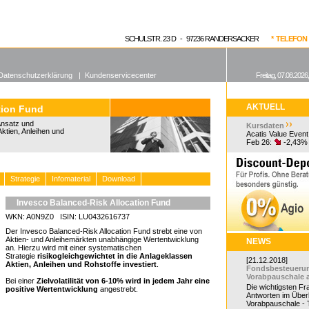
enen Fonds
Aktuelle Kurse
dgefonds?
SCHULSTR. 23 D - 97236 RANDERSACKER
* TELEFON 0
Datenschutzerklärung
|
Kundenservicecenter
Freitag, 07.08.2026
AKTUELL
tion Fund
Ansatz und
Kursdaten
Aktien, Anleihen und
Acatis Value Event
Feb 26:
-2,43%
Strategie
Infomaterial
Download
Invesco Balanced-Risk Allocation Fund
WKN: A0N9Z0 ISIN: LU0432616737
Der Invesco Balanced-Risk Allocation Fund strebt eine von
Aktien- und Anleihemärkten unabhängige Wertentwicklung
NEWS
an. Hierzu wird mit einer systematischen
Strategie
risikogleichgewichtet in die Anlageklassen
[21.12.2018]
Aktien, Anleihen und Rohstoffe investiert
.
Fondsbesteueru
Vorabpauschale 
Bei einer
Zielvolatilität von 6-10% wird in jedem Jahr eine
Die wichtigsten F
positive Wertentwicklung
angestrebt.
Antworten im Überb
Vorabpauschale - Te