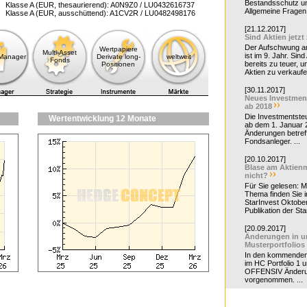
Bestandsschutz un
Klasse A (EUR, thesaurierend): A0N9Z0 / LU0432616737
Allgemeine Fragen 
Klasse A (EUR, ausschüttend): A1CV2R / LU0482498176
[21.12.2017]
Sind Aktien jetzt
Der Aufschwung a
Wertpapiere
Multi-Asset
ist im 9. Jahr. Sind
-Manager
Derivate long-
weltweit
Fonds
bereits zu teuer, u
Positionen
Aktien zu verkaufe
[30.11.2017]
Neues Investmen
ab 2018
Die Investmentsteu
Wertentwicklung 12 Monate
ab dem 1. Januar 
Änderungen betreff
Fondsanleger. ...
[20.10.2017]
Blase am Aktienm
nicht?
Für Sie gelesen: 
Thema finden Sie i
StarInvest Oktobe
Publikation der Sta
[20.09.2017]
Änderungen in u
Musterportfolios
In den kommende
im HC Portfolio 1 u
OFFENSIV Änder
vorgenommen. ...