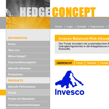
Alle off
Lexikon
Wieso He
Home
|
Login
|
Kontakt
|
Impressum
|
INFORMATION
Invesco Balanced-Risk Alloca
Der Fonds investiert mit systematischem 
Home
risikogleichgewichtet in die Anlageklassen 
Rohstoffe.
Über uns
Wieso Hedge?
Depotstellenvergleich
ÜBERSICHT
Chart
Statistik
Details
Aktuelle Aktionen
Finderlohn!
PRODUKTE
Aktuelle Performance
Fonds
Fonds mit Warteliste
Vermögensverwaltungen