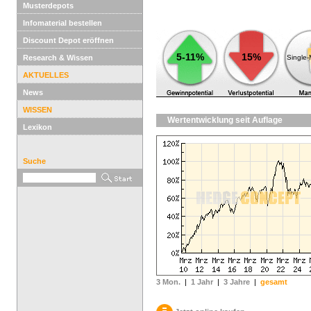
Musterdepots
Infomaterial bestellen
Discount Depot eröffnen
5-11%
15%
Research & Wissen
Single
AKTUELLES
News
WISSEN
Wertentwicklung seit Auflage
Lexikon
Suche
3 Mon.
|
1 Jahr
|
3 Jahre
|
gesamt