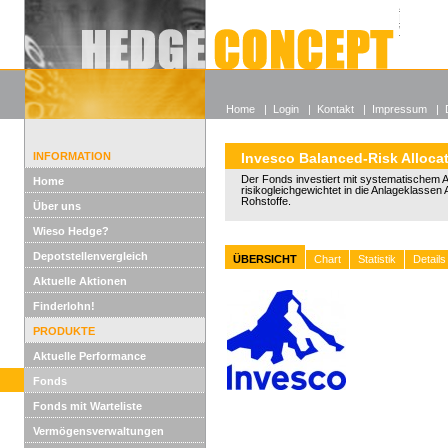
Alle off
Lexikon
Wieso He
Home
|
Login
|
Kontakt
|
Impressum
|
INFORMATION
Invesco Balanced-Risk Alloca
Der Fonds investiert mit systematischem 
Home
risikogleichgewichtet in die Anlageklassen 
Rohstoffe.
Über uns
Wieso Hedge?
Depotstellenvergleich
ÜBERSICHT
Chart
Statistik
Details
Aktuelle Aktionen
Finderlohn!
PRODUKTE
Aktuelle Performance
Fonds
Fonds mit Warteliste
Vermögensverwaltungen