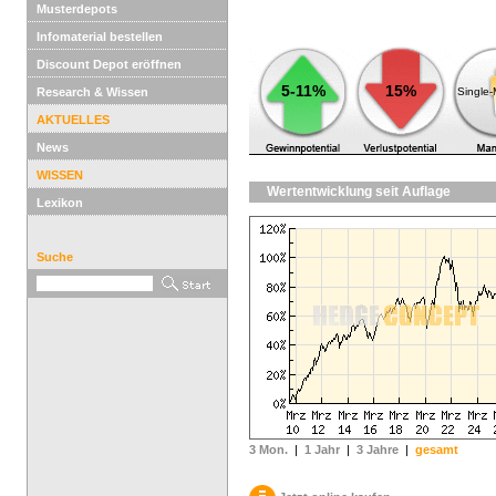
Musterdepots
Infomaterial bestellen
Discount Depot eröffnen
5-11%
15%
Research & Wissen
Single
AKTUELLES
News
WISSEN
Wertentwicklung seit Auflage
Lexikon
Suche
3 Mon.
|
1 Jahr
|
3 Jahre
|
gesamt