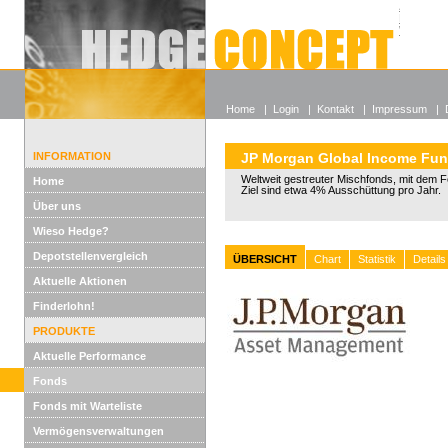
Alle off
Lexikon
Wieso He
Home
|
Login
|
Kontakt
|
Impressum
|
INFORMATION
JP Morgan Global Income Fu
Weltweit gestreuter Mischfonds, mit dem 
Home
Ziel sind etwa 4% Ausschüttung pro Jahr.
Über uns
Wieso Hedge?
Depotstellenvergleich
ÜBERSICHT
Chart
Statistik
Details
Aktuelle Aktionen
Finderlohn!
PRODUKTE
Aktuelle Performance
Fonds
Fonds mit Warteliste
Vermögensverwaltungen