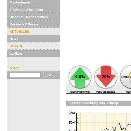
Musterdepots
Infomaterial bestellen
Discount Depot eröffnen
Research & Wissen
AKTUELLES
News
WISSEN
Lexikon
Suche
4-9%
20%
Single
Wertentwicklung seit Auflage