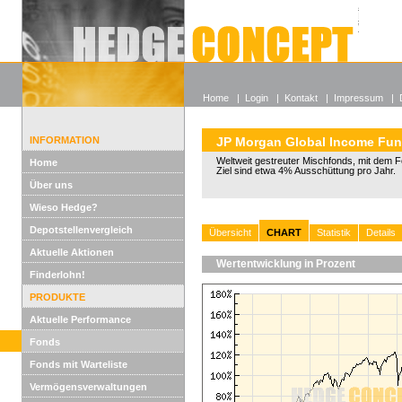
Alle off
Lexikon
Wieso He
Home
|
Login
|
Kontakt
|
Impressum
|
INFORMATION
JP Morgan Global Income Fu
Weltweit gestreuter Mischfonds, mit dem 
Home
Ziel sind etwa 4% Ausschüttung pro Jahr.
Über uns
Wieso Hedge?
Depotstellenvergleich
Übersicht
CHART
Statistik
Details
Aktuelle Aktionen
Wertentwicklung in Prozent
Finderlohn!
PRODUKTE
Aktuelle Performance
Fonds
Fonds mit Warteliste
Vermögensverwaltungen