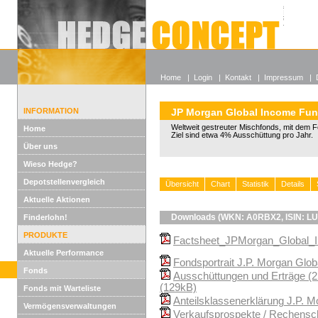
Alle off
Lexikon
Wieso He
Home
|
Login
|
Kontakt
|
Impressum
|
INFORMATION
JP Morgan Global Income Fu
Weltweit gestreuter Mischfonds, mit dem 
Home
Ziel sind etwa 4% Ausschüttung pro Jahr.
Über uns
Wieso Hedge?
Depotstellenvergleich
Übersicht
Chart
Statistik
Details
Aktuelle Aktionen
Downloads (WKN: A0RBX2, ISIN: L
Finderlohn!
PRODUKTE
Factsheet_JPMorgan_Global_I
Aktuelle Performance
Fondsportrait J.P. Morgan Glo
Fonds
Ausschüttungen und Erträge (2
(129kB)
Fonds mit Warteliste
Anteilsklassenerklärung J.P. 
Vermögensverwaltungen
Verkaufsprospekte / Rechenscha