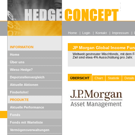
Alle off
Lexikon
Wieso He
Home
|
Login
|
Kontakt
|
Impressum
|
INFORMATION
JP Morgan Global Income Fu
Weltweit gestreuter Mischfonds, mit dem 
Home
Ziel sind etwa 4% Ausschüttung pro Jahr.
Über uns
Wieso Hedge?
Depotstellenvergleich
ÜBERSICHT
Chart
Statistik
Details
Aktuelle Aktionen
Finderlohn!
PRODUKTE
Aktuelle Performance
Fonds
Fonds mit Warteliste
Vermögensverwaltungen